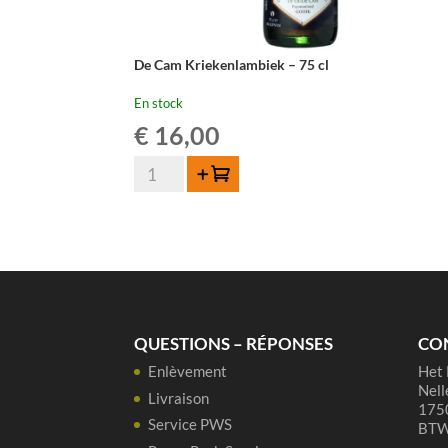
De Cam Kriekenlambiek – 75 cl
En stock
€
16,00
quantité
Ajouter au panier
de
De
Cam
Kriekenlambiek
-
75
cl
QUESTIONS – RÉPONSES
CO
Enlèvement
Het 
Nell
Livraison
1750
Service PWS
BTW