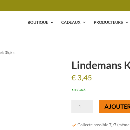
BOUTIQUE
CADEAUX
PRODUCTEURS
ek 35,5 cl
Lindemans Kr
€
3,45
En stock
quantité
AJOUTER
de
Lindemans
Kriek
Collecte possible 7j/7 (même
35,5