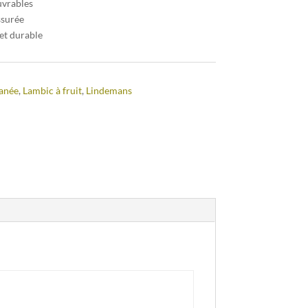
uvrables
ssurée
et durable
anée
,
Lambic à fruit
,
Lindemans