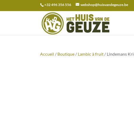
+32 496 356 556
webshop@huisvandegeuze.be
Recherche
pour :
Accueil
/
Boutique
/
Lambic à fruit
/ Lindemans Kri