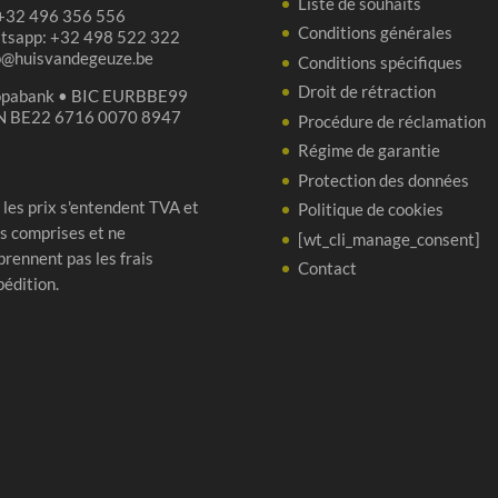
Liste de souhaits
 +32 496 356 556
Conditions générales
tsapp: +32 498 522 322
p@huisvandegeuze.be
Conditions spécifiques
Droit de rétraction
opabank • BIC EURBBE99
N BE22 6716 0070 8947
Procédure de réclamation
Régime de garantie
Protection des données
 les prix s'entendent TVA et
Politique de cookies
s comprises et ne
[wt_cli_manage_consent]
rennent pas les frais
Contact
pédition.