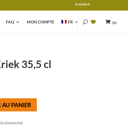
Articles 0
FAQ
MON COMPTE
FR
(0)
iek 35,5 cl
 AU PANIER
 le dimanche)