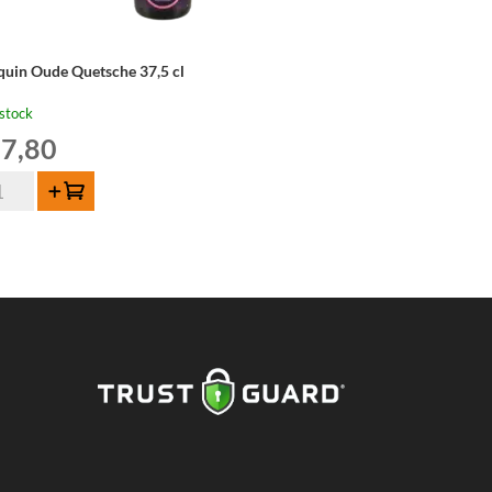
lquin Oude Quetsche 37,5 cl
stock
7,80
ntité
Ajouter au panier
quin
de
etsche
,5