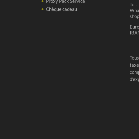
Proxy Pack Service
Tel:
Chèque cadeau
Wha
sho
Eur
IBA
Tous
taxe
comp
d'ex