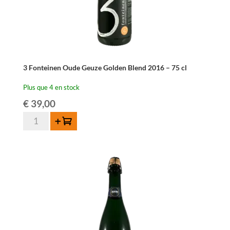
3 Fonteinen Oude Geuze Golden Blend 2016 – 75 cl
Plus que 4 en stock
€
39,00
quantité
Ajouter au panier
de
3
Fonteinen
Oude
Geuze
Golden
Blend
2016
-