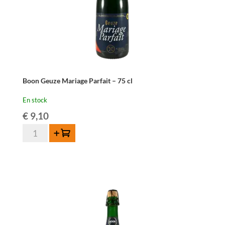
75
cl
Boon Geuze Mariage Parfait – 75 cl
En stock
€
9,10
quantité
Ajouter au panier
de
Boon
Geuze
Mariage
Parfait
-
75
cl