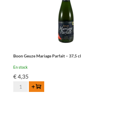
Boon Geuze Mariage Parfait – 37,5 cl
En stock
€
4,35
quantité
Ajouter au panier
de
Boon
Geuze
Mariage
Parfait
-
37,5