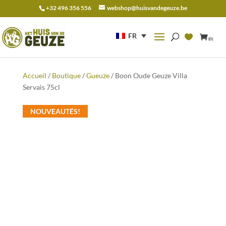
+32 496 356 556
webshop@huisvandegeuze.be
Recherche
pour :
FR
(0)
Accueil
/
Boutique
/
Gueuze
/ Boon Oude Geuze Villa
Servais 75cl
NOUVEAUTÉS!