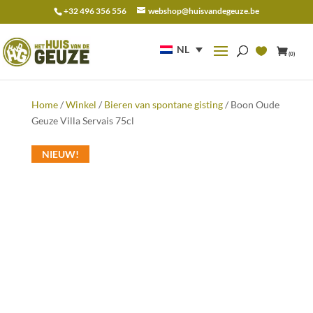
+32 496 356 556
webshop@huisvandegeuze.be
Zoeken
naar:
NL
(0)
Home
/
Winkel
/
Bieren van spontane gisting
/ Boon Oude
Geuze Villa Servais 75cl
NIEUW!