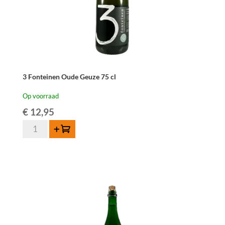
3 Fonteinen Oude Geuze 75 cl
Op voorraad
€
12,95
3
Toevoegen
Fonteinen
Oude
Geuze
75
cl
aantal