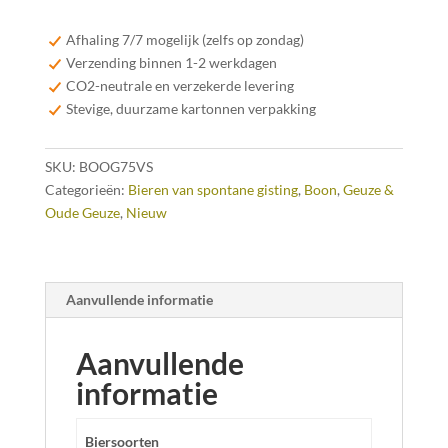
Geuze
Villa
Afhaling 7/7 mogelijk (zelfs op zondag)
Servais
Verzending binnen 1-2 werkdagen
75cl
CO2-neutrale en verzekerde levering
aantal
Stevige, duurzame kartonnen verpakking
SKU:
BOOG75VS
Categorieën:
Bieren van spontane gisting
,
Boon
,
Geuze &
Oude Geuze
,
Nieuw
Aanvullende informatie
Aanvullende
informatie
Biersoorten