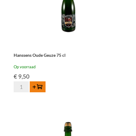
Hanssens Oude Geuze 75 cl
Op voorraad
€
9,50
Hanssens
Toevoegen
Oude
Geuze
75
cl
aantal