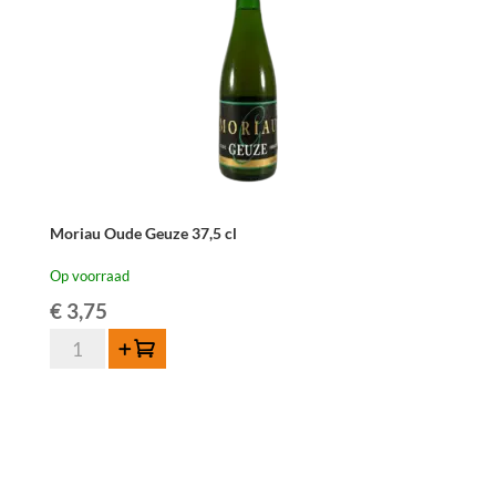
Moriau Oude Geuze 37,5 cl
Op voorraad
€
3,75
Moriau
Toevoegen
Oude
Geuze
37,5
cl
aantal