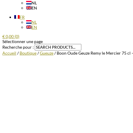
NL
EN
FR
NL
EN
€
0,00
(0)
Sélectionner une page
Recherche pour :
Accueil
/
Boutique
/
Gueuze
/ Boon Oude Geuze Remy le Mercier 75 cl –