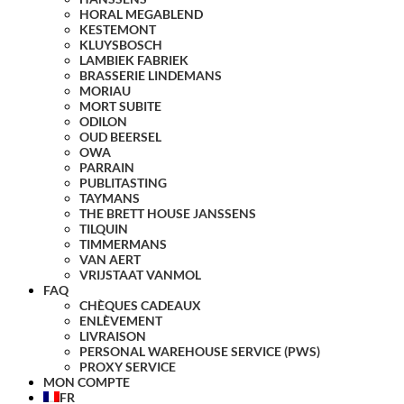
HORAL MEGABLEND
KESTEMONT
KLUYSBOSCH
LAMBIEK FABRIEK
BRASSERIE LINDEMANS
MORIAU
MORT SUBITE
ODILON
OUD BEERSEL
OWA
PARRAIN
PUBLITASTING
TAYMANS
THE BRETT HOUSE JANSSENS
TILQUIN
TIMMERMANS
VAN AERT
VRIJSTAAT VANMOL
FAQ
CHÈQUES CADEAUX
ENLÈVEMENT
LIVRAISON
PERSONAL WAREHOUSE SERVICE (PWS)
PROXY SERVICE
MON COMPTE
FR