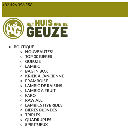
+32 496 356 556
webshop@huisvandegeuze.be
Articles 0
BOUTIQUE
NOUVEAUTÉS!
TOP 30 BIÈRES
GUEUZE
LAMBIC
BAG IN BOX
KRIEK À L’ANCIENNE
FRAMBOISE
LAMBIC DE RAISINS
LAMBIC À FRUIT
FARO
RAW ALE
LAMBICS HYBRIDES
BIÈRES BLONDES
TRIPLES
QUADRUPLES
SPIRITUEUX