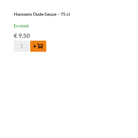
Hanssens Oude Geuze – 75 cl
En stock
€
9,50
quantité
Ajouter au panier
de
Hanssens
Oude
Geuze
-
75
cl