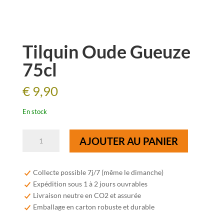
Tilquin Oude Gueuze
75cl
€
9,90
En stock
quantité
AJOUTER AU PANIER
de
Tilquin
Oude
Collecte possible 7j/7 (même le dimanche)
Gueuze
Expédition sous 1 à 2 jours ouvrables
75cl
Livraison neutre en CO2 et assurée
Emballage en carton robuste et durable