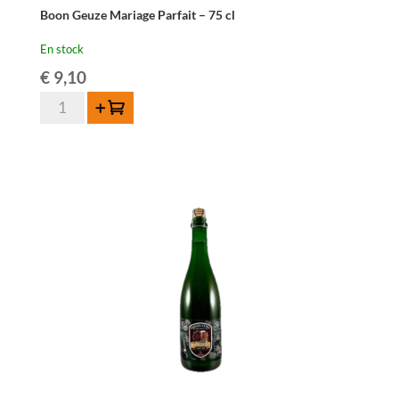
Boon Geuze Mariage Parfait – 75 cl
En stock
€
9,10
quantité
Ajouter au panier
de
Boon
Geuze
Mariage
Parfait
-
75
cl