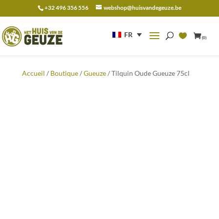
+32 496 356 556
webshop@huisvandegeuze.be
Recherche
pour :
FR
(0)
Accueil
/
Boutique
/
Gueuze
/ Tilquin Oude Gueuze 75cl