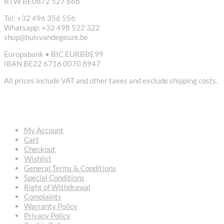
BTW BE0872 527 668
Tel: +32 496 356 556
Whatsapp: +32 498 522 322
shop@huisvandegeuze.be
Europabank • BIC EURBBE99
IBAN BE22 6716 0070 8947
All prices include VAT and other taxes and exclude shipping costs.
USEFUL LINKS
My Account
Cart
Checkout
Wishlist
General Terms & Conditions
Special Conditions
Right of Withdrawal
Complaints
Warranty Policy
Privacy Policy