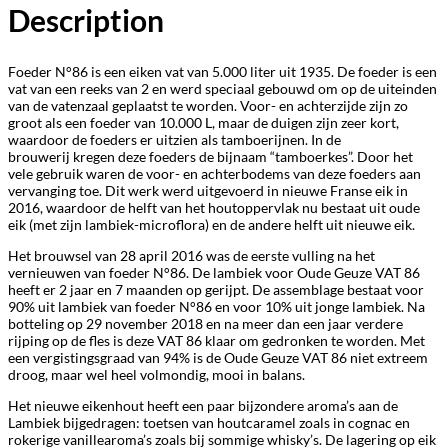
Description
Foeder N°86 is een eiken vat van 5.000 liter uit 1935. De foeder is een
vat van een reeks van 2 en werd speciaal gebouwd om op de uiteinden
van de vatenzaal geplaatst te worden. Voor- en achterzijde zijn zo
groot als een foeder van 10.000 L, maar de dui
gen zijn zeer kort,
waardoor de foeders er uitzien als tamboerijnen. In de
brouwerij kregen deze foeders de bijnaam “tamboerkes”. Door het
vele gebruik waren de voor- en achterbodems van deze foeders aan
vervanging toe. Dit werk werd uitgevoerd in nieuwe Franse eik in
2016, waardoor de helft van het houtoppervlak nu bestaat uit oude
eik (met zijn lambiek-microflora) en de andere helft uit nieuwe eik.
Het brouwsel van 28 april 2016 was de eerste vulling na het
vernieuwen van foeder N°86. De lambiek voor Oude Geuze VAT 86
heeft er 2 jaar en 7 maanden op gerijpt. De assemblage bestaat voor
90% uit lambiek van foeder N°86 en voor 10% uit jonge lambiek. Na
botteling op 29 november 2018 en na meer dan een jaar verdere
rijping op de fles is deze VAT 86 klaar om gedronken te worden. Met
een vergistingsgraad van 94% is de Oude Geuze VAT 86 niet extreem
droog, maar wel heel volmondig, mooi in balans.
Het nieuwe eikenhout heeft een paar bijzondere aroma’s aan de
Lambiek bijgedragen: toetsen van houtcaramel zoals in cognac en
rokerige vanillearoma’s zoals bij sommige whisky’s. De lagering op eik