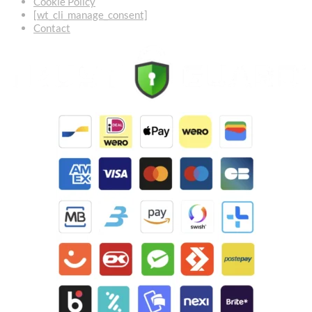
Cookie Policy
[wt_cli_manage_consent]
Contact