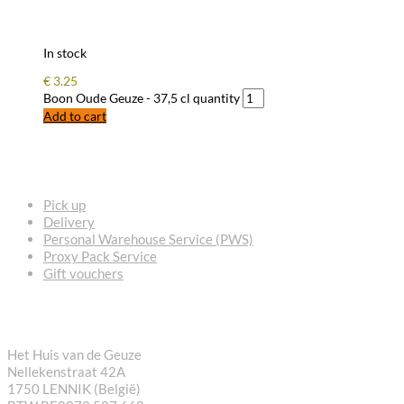
In stock
€
3.25
Boon Oude Geuze - 37,5 cl quantity
Add to cart
FREQUENTLY ASKED QUESTIONS
Pick up
Delivery
Personal Warehouse Service (PWS)
Proxy Pack Service
Gift vouchers
CONTACT
Het Huis van de Geuze
Nellekenstraat 42A
1750 LENNIK (België)