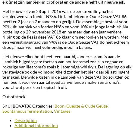
eik (met zijn lambiek-microflora) en de andere helft uit nieuwe eik.
Het brouwsel van 28 april 2016 was de eerste vulling na het
vernieuwen van foeder N°86. De lambiek voor Oude Geuze VAT 86
heeft er 2 jaar en 7 maanden op gerijpt. De assemblage bestaat voor
90% uit lambiek van foeder N°86 en voor 10% uit jonge lambiek. Na
botteling op 29 november 2018 en na meer dan een jaar verdere
rijping op de fles is deze VAT 86 klaar om gedronken te worden. Met
een vergistingsgraad van 94% is de Oude Geuze VAT 86 niet extreem
droog, maar wel heel volmondig, mooi in balans.
Het nieuwe eikenhout heeft een paar bijzondere aroma’s aan de
Lambiek bijgedragen: toetsen van houtcaramel zoals in cognac en
rokerige vanillearoma’s zoals bij sommige whisky’s. De lagering op eik
verstevigde ook de volmondigheid zonder het bier daarbij astringent
te maken. De wilde gisten in de Lambiek van deze VAT 86 zorgden op
hun beurt voor een aantal goed aanvullende smaken en aroma’s,
vooral wat perzik en tropisch fruit.
Out of stock
SKU:
BOVAT86
Categories:
Boon
,
Gueuze & Oude Geuze
,
Spontaneous fermentation
,
Vintages
Description
Additional information