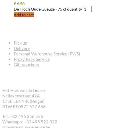
€
6.50
De Troch Oude Gueuze - 75 cl quantity
Add to cart
FREQUENTLY ASKED QUESTIONS
Pick up
Delivery
Personal Warehouse Service (PWS)
Proxy Pack Service
Gift vouchers
CONTACT
Het Huis van de Geuze
Nellekenstraat 42A
1750 LENNIK (België)
BTW BE0872 527 668
Tel: +32 496 356 556
Whatsapp: +32 498 522 322
shop@huisvandegeuze.be