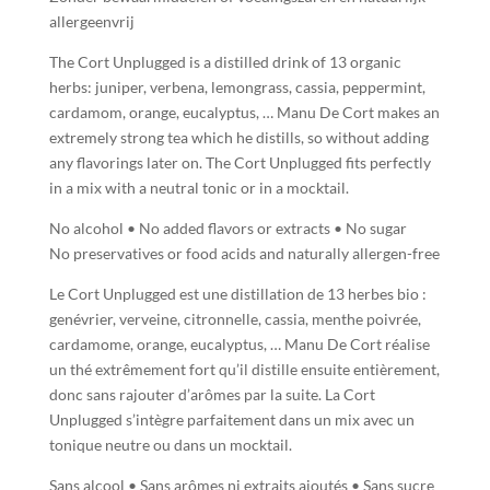
allergeenvrij
The Cort Unplugged is a distilled drink of 13 organic
herbs: juniper, verbena, lemongrass, cassia, peppermint,
cardamom, orange, eucalyptus, … Manu De Cort makes an
extremely strong tea which he distills, so without adding
any flavorings later on.
The Cort Unplugged fits perfectly
in a mix with a neutral tonic or in a mocktail.
No alcohol • No added flavors or extracts • No sugar
No preservatives or food acids and naturally allergen-free
Le Cort Unplugged est une distillation de 13 herbes bio :
genévrier, verveine, citronnelle, cassia, menthe poivrée,
cardamome, orange, eucalyptus, … Manu De Cort réalise
un thé extrêmement fort qu’il distille ensuite entièrement,
donc sans rajouter d’arômes par la suite.
La Cort
Unplugged s’intègre parfaitement dans un mix avec un
tonique neutre ou dans un mocktail.
Sans alcool • Sans arômes ni extraits ajoutés • Sans sucre