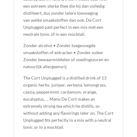
een extreem sterke thee die hij dan volledig
distilleert, dus zonder latere toevoeging
van welke smaakstoffen dan ook. De Cort
Unplugged past perfect in een mix met een
neutrale tonic of in een mocktail.
Zonder alcohol • Zonder toegevoegde
smaakstoffen of extracten • Zonder suiker
Zonder bewaarmiddelen of voedingszuren en
natuurlijk allergeenvrij
The Cort Unplugged is a distilled drink of 13
organic herbs: juniper, verbena, lemongrass,
cassia, peppermint, cardamom, orange,
eucalyptus, … Manu De Cort makes an
extremely strong tea which he distills, so
without adding any flavorings later on.
The Cort
Unplugged fits perfectly in a mix with a neutral
tonic or in a mocktail.