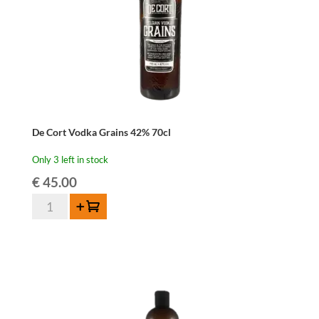
De Cort Vodka Grains 42% 70cl
Only 3 left in stock
€
45.00
De
Add to cart
Cort
Vodka
Grains
42%
70cl
quantity