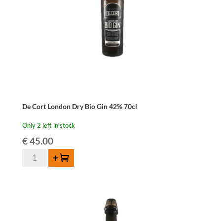
De Cort London Dry Bio Gin 42% 70cl
Only 2 left in stock
€
45.00
De
Add to cart
Cort
London
Dry
Bio
Gin