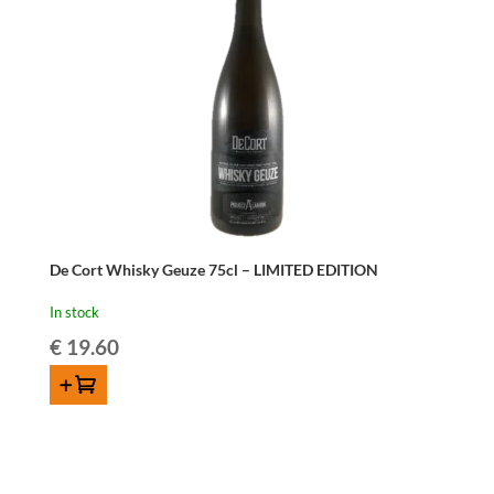
42%
70cl
quantity
De Cort Whisky Geuze 75cl – LIMITED EDITION
In stock
€
19.60
ADD TO CART