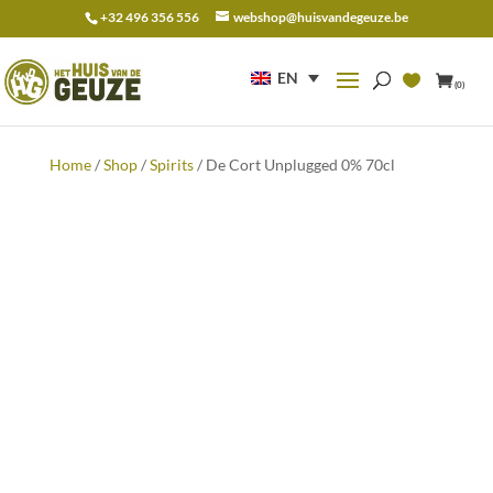
+32 496 356 556
webshop@huisvandegeuze.be
Search
for:
EN
(0)
Home
/
Shop
/
Spirits
/ De Cort Unplugged 0% 70cl