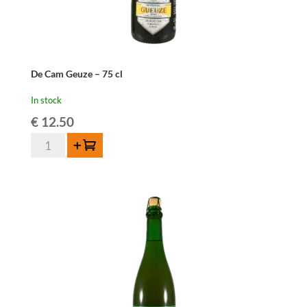
De Cam Geuze – 75 cl
In stock
€
12.50
De
Add to cart
Cam
Geuze
-
75
cl
quantity