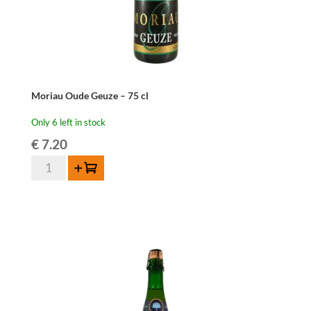
Moriau Oude Geuze – 75 cl
Only 6 left in stock
€
7.20
Moriau
Add to cart
Oude
Geuze
-
75
cl
quantity