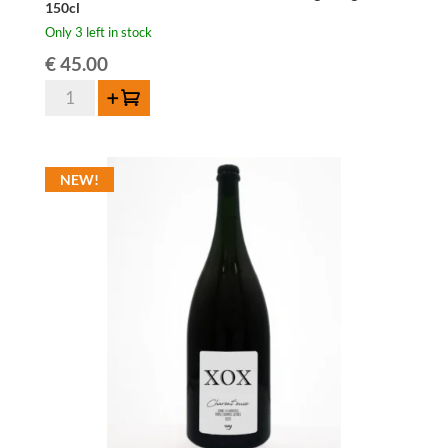
150cl
Only 3 left in stock
€
45.00
Boerenerf
Add to cart
Oude
Gueuze
2023
NEW!
Cuvée
Heritage
Magnum
150cl
quantity