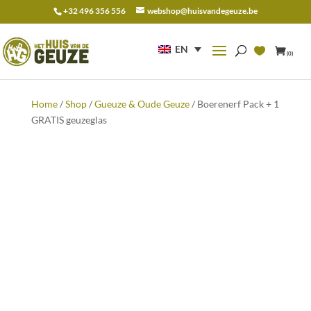
+32 496 356 556
webshop@huisvandegeuze.be
Search
for:
EN
(0)
Home
/
Shop
/
Gueuze & Oude Geuze
/ Boerenerf Pack + 1
GRATIS geuzeglas