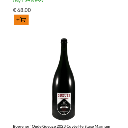
Only 1 left in stock
€
68.00
Add to cart
Boerenerf
Lambic'ado
Magnum
150cl
quantity
Boerenerf Oude Gueuze 2023 Cuvée Heritage Magnum