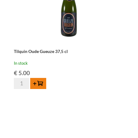
Tilquin Oude Gueuze 37,5 cl
In stock
€
5.00
Tilquin
Add to cart
Oude
Gueuze
37,5
cl
quantity