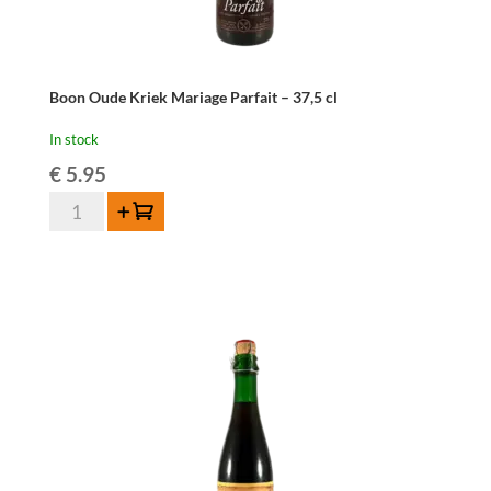
Boon Oude Kriek Mariage Parfait – 37,5 cl
In stock
€
5.95
Boon
Add to cart
Oude
Kriek
Mariage
Parfait
-
37,5
cl
quantity