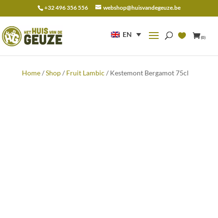
+32 496 356 556
webshop@huisvandegeuze.be
Search
for:
EN
(0)
Home
/
Shop
/
Fruit Lambic
/ Kestemont Bergamot 75cl