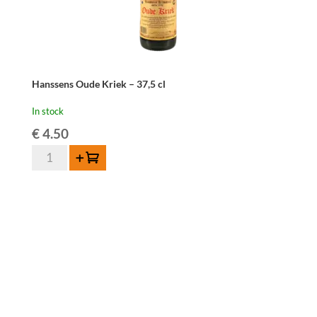
Hanssens Oude Kriek – 37,5 cl
In stock
€
4.50
Hanssens
Add to cart
Oude
Kriek
-
37,5
cl
quantity