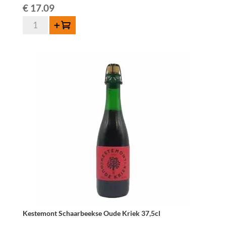
€
17.09
Kestemont
Add to cart
Apricot
75cl
quantity
Kestemont Schaarbeekse Oude Kriek 37,5cl