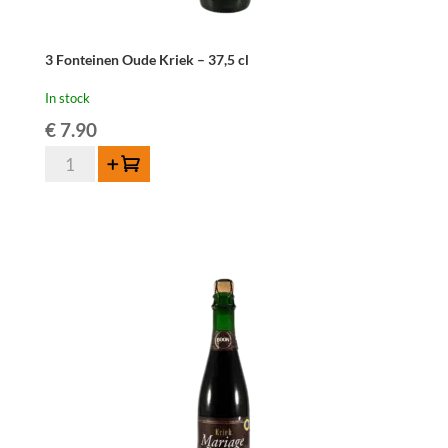
3 Fonteinen Oude Kriek – 37,5 cl
In stock
€
7.90
3
Add to cart
Fonteinen
Oude
Kriek
-
37,5
cl
quantity