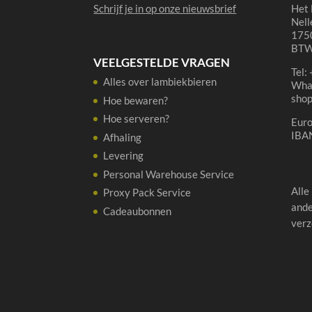
Schrijf je in op onze nieuwsbrief
Het 
Nell
1750
BTW
VEELGESTELDE VRAGEN
Tel:
Alles over lambiekbieren
Wha
sho
Hoe bewaren?
Hoe serveren?
Eur
IBA
Afhaling
Levering
Personal Warehouse Service
Alle
Proxy Pack Service
ande
Cadeaubonnen
verz