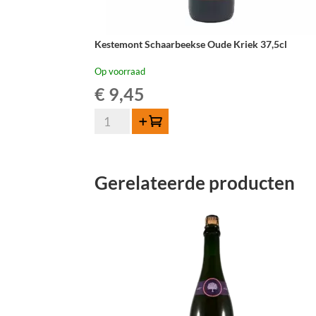
Kestemont Schaarbeekse Oude Kriek 37,5cl
Op voorraad
€
9,45
Kestemont
Toevoegen
Schaarbeekse
Oude
Kriek
Gerelateerde producten
37,5cl
aantal