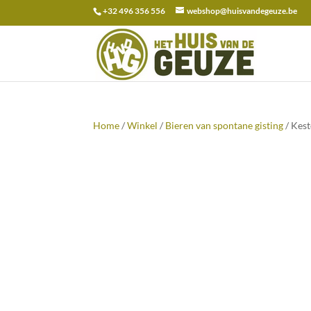
+32 496 356 556
webshop@huisvandegeuze.be
Zoeken
naar:
Home
/
Winkel
/
Bieren van spontane gisting
/ Kes