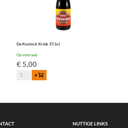
De Koninck Kriek 37,5cl
Op voorraad
€
5,00
De
Toevoegen
Koninck
Kriek
37,5cl
aantal
NTACT
NUTTIGE LINKS