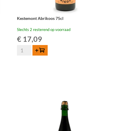
Kestemont Abrikoos 75cl
Slechts 2 resterend op voorraad
€
17,09
Kestemont
Toevoegen
Abrikoos
75cl
aantal