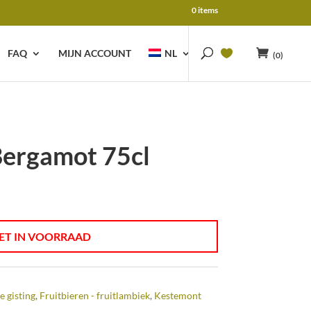
0 items
FAQ
MIJN ACCOUNT
NL
(0)
ergamot 75cl
ET IN VOORRAAD
e gisting
,
Fruitbieren - fruitlambiek
,
Kestemont