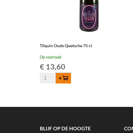
Tilquin Oude Quetsche 75 cl
Op voorraad
€
13,60
Tilquin
Toevoegen
Oude
Quetsche
75
cl
aantal
BLIJF OP DE HOOGTE
CO