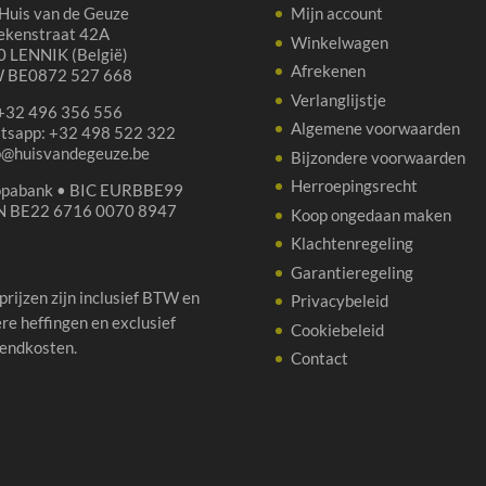
Huis van de Geuze
Mijn account
ekenstraat 42A
Winkelwagen
 LENNIK (België)
Afrekenen
 BE0872 527 668
Verlanglijstje
 +32 496 356 556
Algemene voorwaarden
tsapp: +32 498 522 322
p@huisvandegeuze.be
Bijzondere voorwaarden
Herroepingsrecht
opabank • BIC EURBBE99
N BE22 6716 0070 8947
Koop ongedaan maken
Klachtenregeling
Garantieregeling
 prijzen zijn inclusief BTW en
Privacybeleid
re heffingen en exclusief
Cookiebeleid
endkosten.
Contact