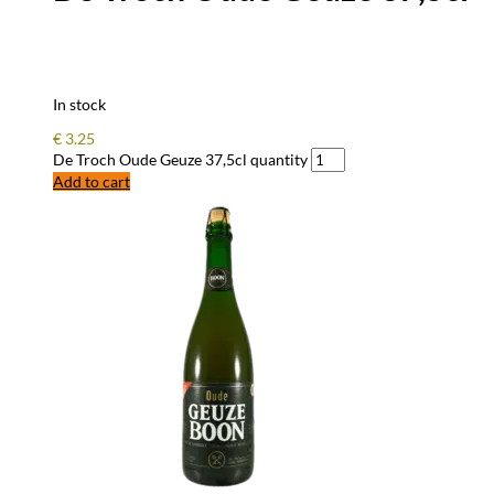
In stock
€
3.25
De Troch Oude Geuze 37,5cl quantity
Add to cart