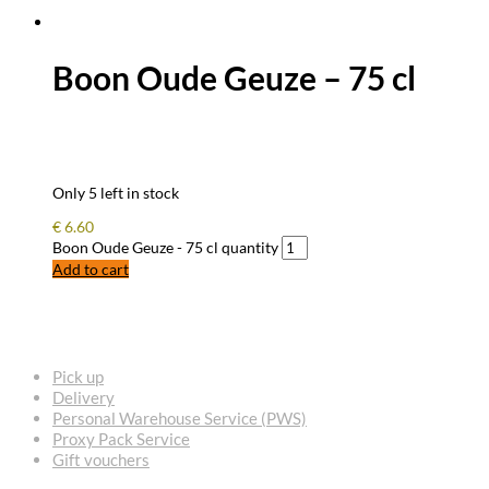
Boon Oude Geuze – 75 cl
Only 5 left in stock
€
6.60
Boon Oude Geuze - 75 cl quantity
Add to cart
FREQUENTLY ASKED QUESTIONS
Pick up
Delivery
Personal Warehouse Service (PWS)
Proxy Pack Service
Gift vouchers