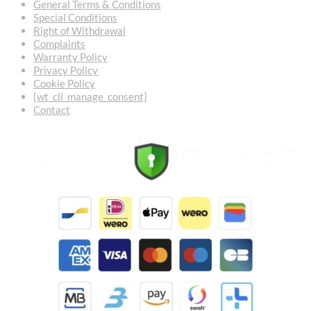
General Terms & Conditions
Special Conditions
Right of Withdrawal
Complaints
Warranty Policy
Privacy Policy
Cookie Policy
[wt_cli_manage_consent]
Contact