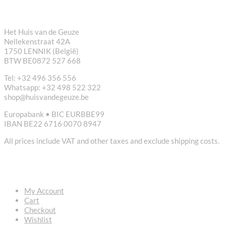
CONTACT
Het Huis van de Geuze
Nellekenstraat 42A
1750 LENNIK (België)
BTW BE0872 527 668
Tel: +32 496 356 556
Whatsapp: +32 498 522 322
shop@huisvandegeuze.be
Europabank • BIC EURBBE99
IBAN BE22 6716 0070 8947
All prices include VAT and other taxes and exclude shipping costs.
USEFUL LINKS
My Account
Cart
Checkout
Wishlist