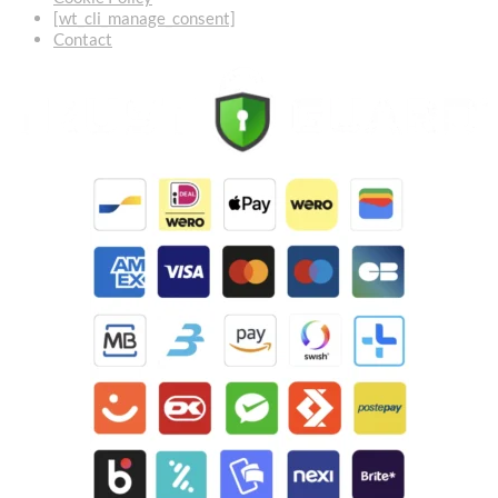
[wt_cli_manage_consent]
Contact