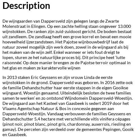
Description
De wijngaarden van Dappersveld zijn gelegen langs de Zwarte
Molenstraat in Elingen. Op een zachte helling staan ongeveer 13.000
wijnstokken. De ranken zijn zuid-zuidoost gericht. De bodem bestaat
uit zandleem. De zandlaag heeft een grove korrel en bevat een mooie
hoeveelheid ijzerzandsteen.
Het Pajotse wijnbouwbedrijf laat de
natuur zoveel mogelijk zijn werk doen, zowel in de wijngaard als bij
het maken van de wijn zelf. Enkel wanneer er iets fout dreigt te
lopen, sturen ze het natuurlijke proces bij. Dit principe heet ‘lutte
raisonnée’. Op deze manier brengen ze de Pajotse terroir optimaal in
het glas en maken ze karaktervolle wijnen
In 2013 staken Eric Geyssens en zijn vrouw Linda de eerste
wijnstokken in de grond. Dappersveld was geboren. In 2016 zette ook
de familie Dehandschutter haar eerste stappen in de eigen Gooikse
wijngaard, Woestijn genaamd. Uiteindelijk besloten de twee families
samen te werken’ en zo ontstond Wijndomein Dappersveld-Woestijn.
De wijngaard aan het Kasteel van Gaasbeek is sedert 2019 door het
Vlaams Agentschap Natuur & Bos in concessie gegeven aan
Dappersveld-Woestijn. Vandaag verbouwen de families Geyssens en
Dehandschutter 5,4 hectare met verschillende vitis vinifera cépages
(pinot noir, pinot blanc, pinot gris, chardonnay, auxerrois, riesling en
gamay). De percelen zijn verdeeld over de gemeentes Pepingen, Gooik
en Gaasbeek.