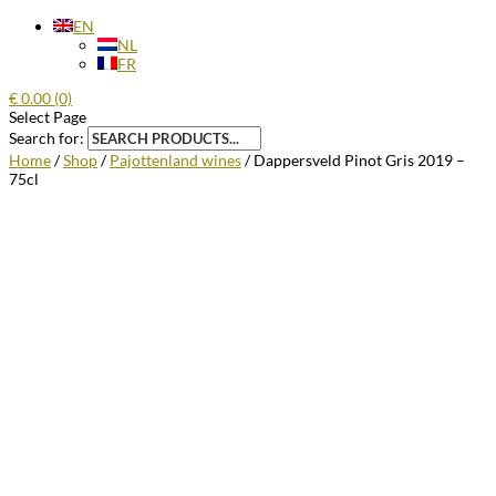
EN
NL
FR
€
0.00
(0)
Select Page
Search for:
Home
/
Shop
/
Pajottenland wines
/ Dappersveld Pinot Gris 2019 –
75cl