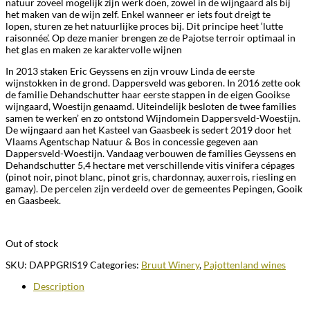
natuur zoveel mogelijk zijn werk doen, zowel in de wijngaard als bij
het maken van de wijn zelf. Enkel wanneer er iets fout dreigt te
lopen, sturen ze het natuurlijke proces bij. Dit principe heet ‘lutte
raisonnée’. Op deze manier brengen ze de Pajotse terroir optimaal in
het glas en maken ze karaktervolle wijnen
In 2013 staken Eric Geyssens en zijn vrouw Linda de eerste
wijnstokken in de grond. Dappersveld was geboren. In 2016 zette ook
de familie Dehandschutter haar eerste stappen in de eigen Gooikse
wijngaard, Woestijn genaamd. Uiteindelijk besloten de twee families
samen te werken’ en zo ontstond Wijndomein Dappersveld-Woestijn.
De wijngaard aan het Kasteel van Gaasbeek is sedert 2019 door het
Vlaams Agentschap Natuur & Bos in concessie gegeven aan
Dappersveld-Woestijn. Vandaag verbouwen de families Geyssens en
Dehandschutter 5,4 hectare met verschillende vitis vinifera cépages
(pinot noir, pinot blanc, pinot gris, chardonnay, auxerrois, riesling en
gamay). De percelen zijn verdeeld over de gemeentes Pepingen, Gooik
en Gaasbeek.
Out of stock
SKU:
DAPPGRIS19
Categories:
Bruut Winery
,
Pajottenland wines
Description