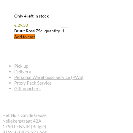
Only 4 left in stock
€
29.50
Bruut Rosé 75cl quantity
Add to cart
FREQUENTLY ASKED QUESTIONS
Pick up
Delivery
Personal Warehouse Service (PWS)
Proxy Pack Service
Gift vouchers
CONTACT
Het Huis van de Geuze
Nellekenstraat 42A
1750 LENNIK (België)
BTW BE0872 527 668