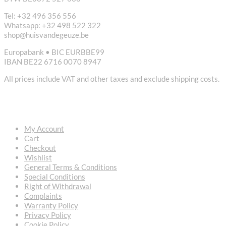
Tel: +32 496 356 556
Whatsapp: +32 498 522 322
shop@huisvandegeuze.be
Europabank • BIC EURBBE99
IBAN BE22 6716 0070 8947
All prices include VAT and other taxes and exclude shipping costs.
USEFUL LINKS
My Account
Cart
Checkout
Wishlist
General Terms & Conditions
Special Conditions
Right of Withdrawal
Complaints
Warranty Policy
Privacy Policy
Cookie Policy