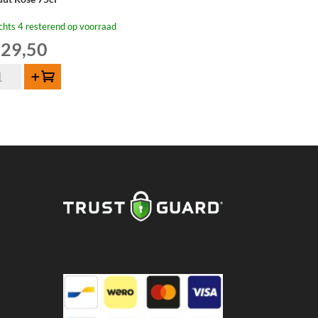
chts 4 resterend op voorraad
29,50
uut
Toevoegen
sé
cl
tal