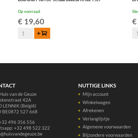
Op voorraad
Sle
€
19,60
€
Boerenerf
Br
Toevoegen
Terroir
Ro
Schaarbeekse
75
Kriek
aan
75cl
aantal
NTACT
NUTTIGE LINKS
Huis van de Geuze
Mijn account
ekenstraat 42A
Winkelwagen
 LENNIK (België)
Afrekenen
 BE0872 527 668
Verlanglijstje
 +32 496 356 556
Algemene voorwaarden
tsapp: +32 498 522 322
p@huisvandegeuze.be
Bijzondere voorwaarden