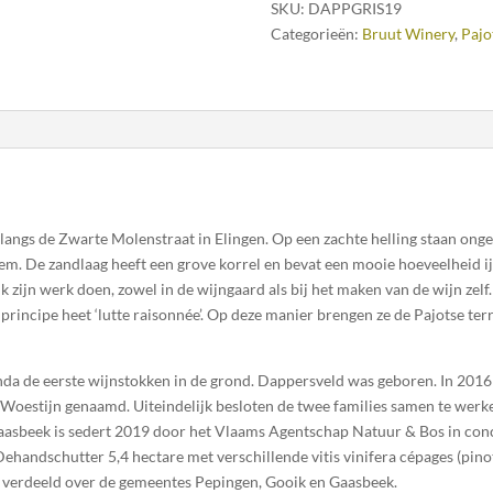
SKU:
DAPPGRIS19
Categorieën:
Bruut Winery
,
Pajo
angs de Zwarte Molenstraat in Elingen. Op een zachte helling staan onge
eem. De zandlaag heeft een grove korrel en bevat een mooie hoeveelheid i
 zijn werk doen, zowel in de wijngaard als bij het maken van de wijn zelf.
t principe heet ‘lutte raisonnée’. Op deze manier brengen ze de Pajotse ter
inda de eerste wijnstokken in de grond. Dappersveld was geboren. In 2016
, Woestijn genaamd. Uiteindelijk besloten de twee families samen te we
Gaasbeek is sedert 2019 door het Vlaams Agentschap Natuur & Bos in con
andschutter 5,4 hectare met verschillende vitis vinifera cépages (pinot 
jn verdeeld over de gemeentes Pepingen, Gooik en Gaasbeek.