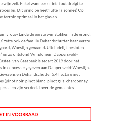
 wijn zelf. Enkel wanneer er iets fout dreigt te
roces bij. Dit principe heet ‘lutte raisonnée’. Op
 terroir optimaal in het glas en
zijn vrouw Linda de eerste wijnstokken in de grond.
6 zette ook de familie Dehandschutter haar eerste
gaard, Woestijn genaamd. Uiteindelijk besloten
n’ en zo ontstond Wijndomein Dappersveld-
Kasteel van Gaasbeek is sedert 2019 door het
 in concessie gegeven aan Dappersveld-Woestijn.
Geyssens en Dehandschutter 5,4 hectare met
es (pinot noir, pinot blanc, pinot gris, chardonnay,
e percelen zijn verdeeld over de gemeentes
ET IN VOORRAAD