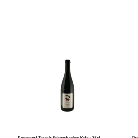
Boerenerf Terroir Schaarbeekse Kriek 75cl
Br