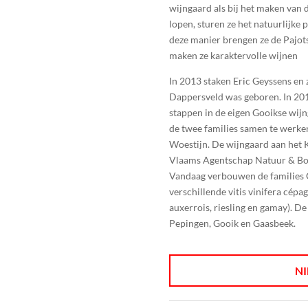
wijngaard als bij het maken van de
lopen, sturen ze het natuurlijke p
deze manier brengen ze de Pajotse
maken ze karaktervolle wijnen
In 2013 staken Eric Geyssens en 
Dappersveld was geboren. In 201
stappen in de eigen Gooikse wijn
de twee families samen te werke
Woestijn. De wijngaard aan het 
Vlaams Agentschap Natuur & Bos
Vandaag verbouwen de families 
verschillende vitis vinifera cépag
auxerrois, riesling en gamay). D
Pepingen, Gooik en Gaasbeek.
NI