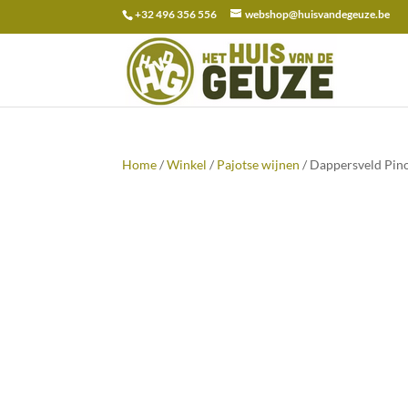
+32 496 356 556
webshop@huisvandegeuze.be
Zoeken
naar:
Home
/
Winkel
/
Pajotse wijnen
/ Dappersveld Pino