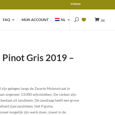
0 items
FAQ
MIJN ACCOUNT
NL
(0)
 Pinot Gris 2019 –
zijn gelegen langs de Zwarte Molenstraat in
taan ongeveer 13.000 wijnstokken. De ranken zijn
bestaat uit zandleem. De zandlaag heeft een grove
elheid ijzerzandsteen.
Het Pajotse
oveel mogelijk zijn werk doen, zowel in de