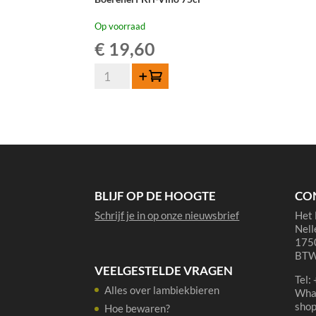
Op voorraad
€
19,60
Boerenerf
Toevoegen
Kri-
Vino
75cl
aantal
BLIJF OP DE HOOGTE
CO
Schrijf je in op onze nieuwsbrief
Het 
Nell
1750
BTW
VEELGESTELDE VRAGEN
Tel:
Alles over lambiekbieren
Wha
sho
Hoe bewaren?