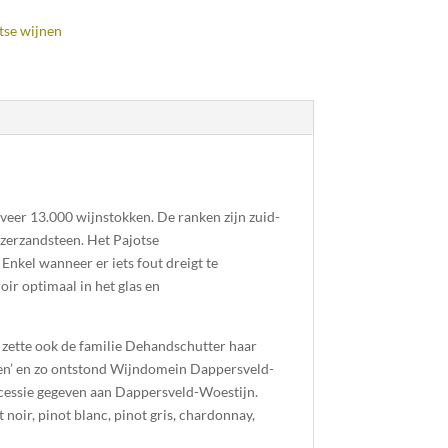
tse wijnen
veer 13.000 wijnstokken. De ranken zijn zuid-
jzerzandsteen.
Het Pajotse
 Enkel wanneer er iets fout dreigt te
roir optimaal in het glas en
 zette ook de familie Dehandschutter haar
rken’ en zo ontstond Wijndomein Dappersveld-
cessie gegeven aan Dappersveld-Woestijn.
noir, pinot blanc, pinot gris, chardonnay,