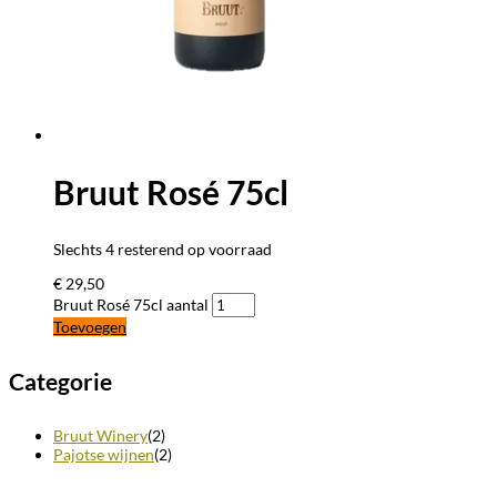
Bruut Rosé 75cl
Slechts 4 resterend op voorraad
€
29,50
Bruut Rosé 75cl aantal
Toevoegen
Categorie
Bruut Winery
(2)
Pajotse wijnen
(2)
BLIJF OP DE HOOGTE