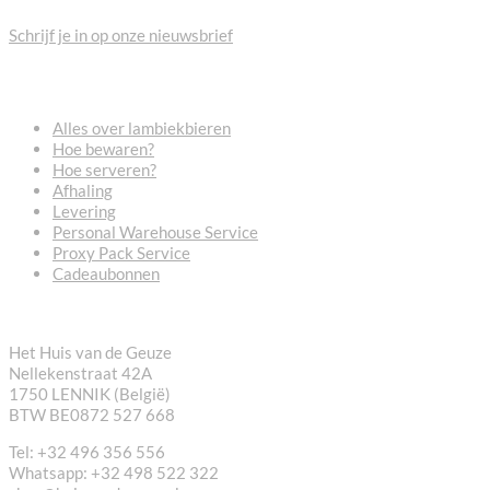
Schrijf je in op onze nieuwsbrief
VEELGESTELDE VRAGEN
Alles over lambiekbieren
Hoe bewaren?
Hoe serveren?
Afhaling
Levering
Personal Warehouse Service
Proxy Pack Service
Cadeaubonnen
CONTACT
Het Huis van de Geuze
Nellekenstraat 42A
1750 LENNIK (België)
BTW BE0872 527 668
Tel: +32 496 356 556
Whatsapp: +32 498 522 322