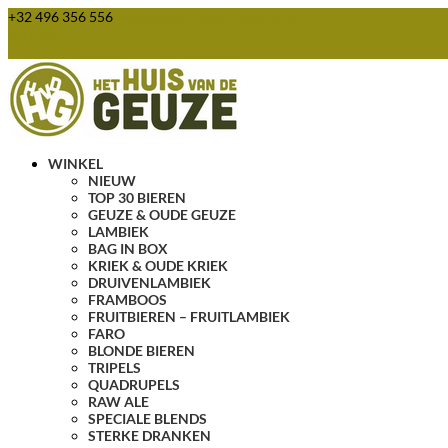
+32 496 356 556
webshop@huisvandegeuze.be
0 items
WINKEL
NIEUW
TOP 30 BIEREN
GEUZE & OUDE GEUZE
LAMBIEK
BAG IN BOX
KRIEK & OUDE KRIEK
DRUIVENLAMBIEK
FRAMBOOS
FRUITBIEREN – FRUITLAMBIEK
FARO
BLONDE BIEREN
TRIPELS
QUADRUPELS
RAW ALE
SPECIALE BLENDS
STERKE DRANKEN