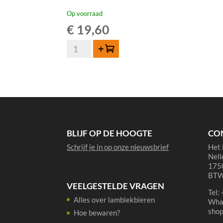
Op voorraad
€
19,60
Boerenerf
Toevoegen
Terroir
Schaarbeekse
Kriek
75cl
aantal
BLIJF OP DE HOOGTE
CO
Schrijf je in op onze nieuwsbrief
Het 
Nell
1750
BTW
VEELGESTELDE VRAGEN
Tel:
Alles over lambiekbieren
Wha
sho
Hoe bewaren?