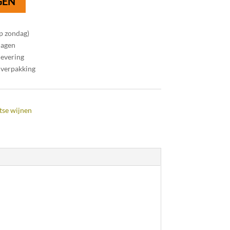
GEN
op zondag)
dagen
levering
 verpakking
tse wijnen