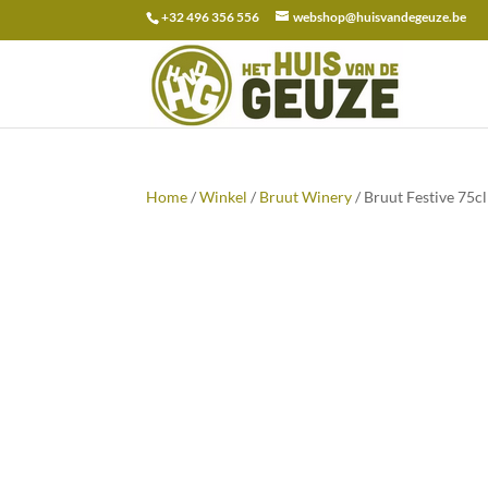
+32 496 356 556
webshop@huisvandegeuze.be
Zoeken
naar:
Home
/
Winkel
/
Bruut Winery
/ Bruut Festive 75cl