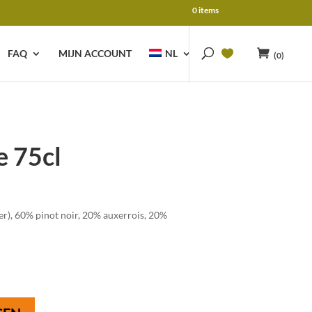
0 items
FAQ
MIJN ACCOUNT
NL
(0)
e 75cl
ter), 60% pinot noir, 20% auxerrois, 20%