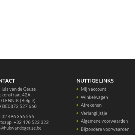
NTACT
NUTTIGE LINKS
Huis van de Geuze
Mijn account
ekenstraat 42A
Winkelwagen
 LENNIK (België)
Afrekenen
 BE0872 527 668
Verlanglijstje
 +32 496 356 556
Algemene voorwaarden
tsapp: +32 498 522 322
p@huisvandegeuze.be
Bijzondere voorwaarden