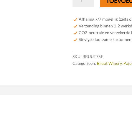
TOEVOE
Festive
75cl
aantal
Afhaling 7/7 mogelijk (zelfs 
Verzending binnen 1-2 werk
CO2-neutrale en verzekerde 
Stevige, duurzame kartonnen
SKU:
BRUUT75F
Categorieën:
Bruut Winery
,
Pajo