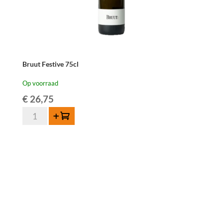
Bruut Festive 75cl
Op voorraad
€
26,75
Bruut
Toevoegen
Festive
75cl
aantal