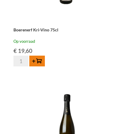
Boerenerf Kri-Vino 75cl
Op voorraad
€
19,60
Boerenerf
Toevoegen
Kri-
Vino
75cl
aantal