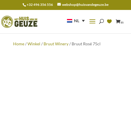
+32 496 356 556
webshop@huisvandegeuze.be
Zoeken
naar:
NL
(0)
Home
/
Winkel
/
Bruut Winery
/ Bruut Rosé 75cl