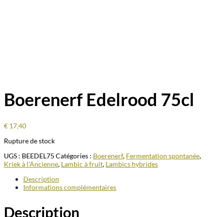
Boerenerf Edelrood 75cl
€
17,40
Rupture de stock
UGS :
BEEDEL75
Catégories :
Boerenerf
,
Fermentation spontanée
,
Kriek à l'Ancienne
,
Lambic à fruit
,
Lambics hybrides
Description
Informations complémentaires
Description