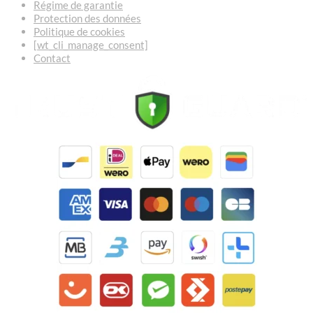
Régime de garantie
Protection des données
Politique de cookies
[wt_cli_manage_consent]
Contact