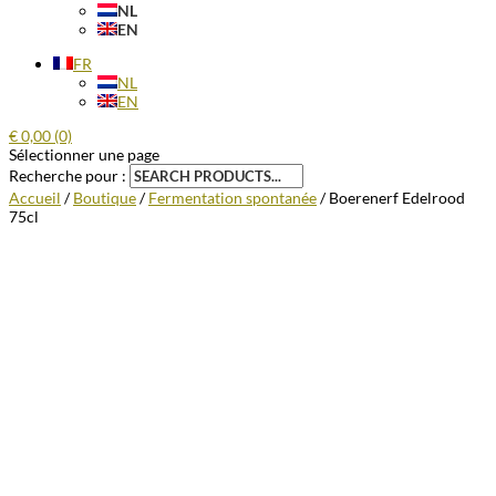
NL
EN
FR
NL
EN
€
0,00
(0)
Sélectionner une page
Recherche pour :
Accueil
/
Boutique
/
Fermentation spontanée
/ Boerenerf Edelrood
75cl