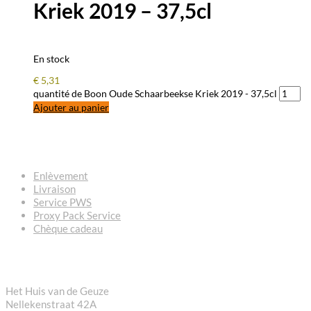
Kriek 2019 – 37,5cl
En stock
€
5,31
quantité de Boon Oude Schaarbeekse Kriek 2019 - 37,5cl
Ajouter au panier
QUESTIONS – RÉPONSES
Enlèvement
Livraison
Service PWS
Proxy Pack Service
Chèque cadeau
CONTACT
Het Huis van de Geuze
Nellekenstraat 42A