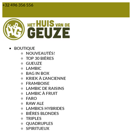
+32 496 356 556
webshop@huisvandegeuze.be
Articles 0
BOUTIQUE
NOUVEAUTÉS!
TOP 30 BIÈRES
GUEUZE
LAMBIC
BAG IN BOX
KRIEK À L’ANCIENNE
FRAMBOISE
LAMBIC DE RAISINS
LAMBIC À FRUIT
FARO
RAW ALE
LAMBICS HYBRIDES
BIÈRES BLONDES
TRIPLES
QUADRUPLES
SPIRITUEUX