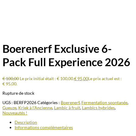
Boerenerf Exclusive 6-
Pack Full Experience 2026
€
100,00
Le prix initial était : € 100,00.
€
95,00
Le prix actuel est :
€ 95,00.
Rupture de stock
UGS :
BERFP2026
Catégories :
Boerenerf
,
Fermentation spontanée
,
Gueuze
,
Kriek à l'Ancienne
,
Lambic à fruit
,
Lambics hybrides
,
Nouveautés !
Description
Informations complémentaires