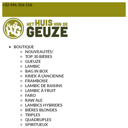
+32 496 356 556
webshop@huisvandegeuze.be
Articles 0
BOUTIQUE
NOUVEAUTÉS!
TOP 30 BIÈRES
GUEUZE
LAMBIC
BAG IN BOX
KRIEK À L’ANCIENNE
FRAMBOISE
LAMBIC DE RAISINS
LAMBIC À FRUIT
FARO
RAW ALE
LAMBICS HYBRIDES
BIÈRES BLONDES
TRIPLES
QUADRUPLES
SPIRITUEUX