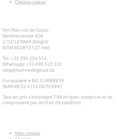
Chèque cadeau
CONTACT
Het Huis van de Geuze
Nellekenstraat 42A
1750 LENNIK (België)
BTW BE0872 527 668
Tel: +32 496 356 556
Whatsapp: +32 498 522 322
shop@huisvandegeuze.be
Europabank • BIC EURBBE99
IBAN BE22 6716 0070 8947
Tous les prix s'entendent TVA et taxes comprises et ne
comprennent pas les frais d'expédition.
LIENS
Mon compte