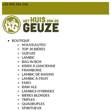
+32 496 356 556
webshop@huisvandegeuze.be
Articles 0
BOUTIQUE
NOUVEAUTÉS!
TOP 30 BIÈRES
GUEUZE
LAMBIC
BAG IN BOX
KRIEK À L’ANCIENNE
FRAMBOISE
LAMBIC DE RAISINS
LAMBIC À FRUIT
FARO
RAW ALE
LAMBICS HYBRIDES
BIÈRES BLONDES
TRIPLES
QUADRUPLES
SPIRITUEUX