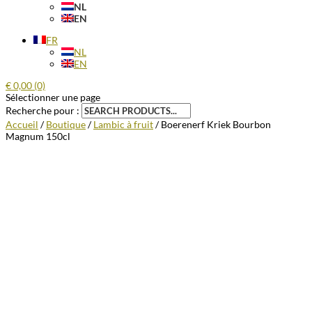
NL
EN
FR
NL
EN
€
0,00
(0)
Sélectionner une page
Recherche pour :
Accueil
/
Boutique
/
Lambic à fruit
/ Boerenerf Kriek Bourbon
Magnum 150cl