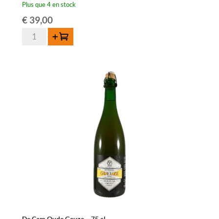
Plus que 4 en stock
€
39,00
quantité
Ajouter au panier
de
3
Fonteinen
Oude
Geuze
Golden
Blend
2016
-
75
cl
De Cam Oude Geuze – 75 cl