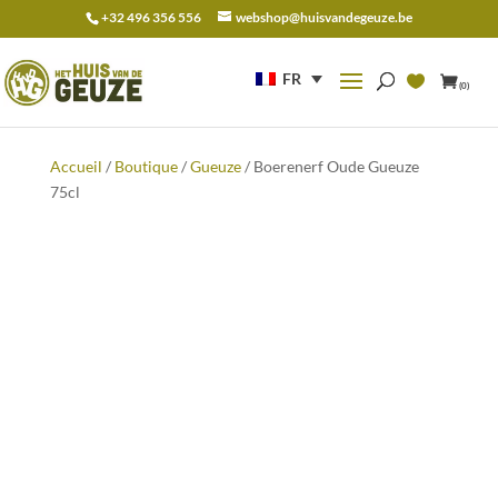
+32 496 356 556
webshop@huisvandegeuze.be
Recherche
pour :
FR
(0)
Accueil
/
Boutique
/
Gueuze
/ Boerenerf Oude Gueuze
75cl