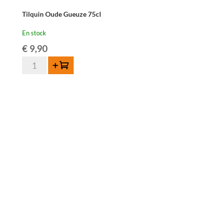
Tilquin Oude Gueuze 75cl
En stock
€
9,90
quantité
Ajouter au panier
de
Tilquin
Oude
Gueuze
75cl