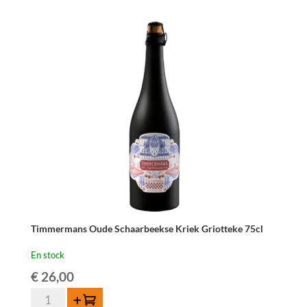
Fabriek
Gros-
Elle
75cl
Timmermans Oude Schaarbeekse Kriek Griotteke 75cl
En stock
€
26,00
quantité
Ajouter au panier