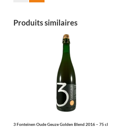
de
Timmermans
Oude
Produits similaires
Schaarbeekse
Kriek
Griotteke
75cl
3 Fonteinen Oude Geuze Golden Blend 2016 – 75 cl