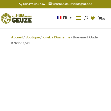
+32 496 356 556
webshop@huisvandegeuze.be
Recherche
pour :
FR
(0)
Accueil
/
Boutique
/
Kriek à l'Ancienne
/ Boerenerf Oude
Kriek 37,5cl