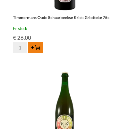
Timmermans Oude Schaarbeekse Kriek Griotteke 75cl
En stock
€
26,00
quantité
Ajouter au panier
de
Timmermans
Oude
Schaarbeekse
Kriek
Griotteke
75cl