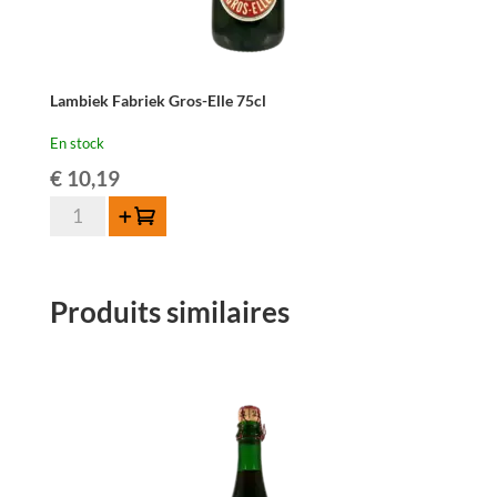
Lambiek Fabriek Gros-Elle 75cl
En stock
€
10,19
quantité
Ajouter au panier
de
Lambiek
Fabriek
Produits similaires
Gros-
Elle
75cl