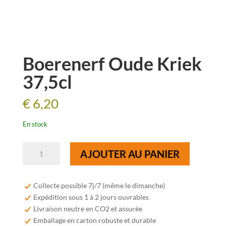
Boerenerf Oude Kriek
37,5cl
€
6,20
En stock
quantité
AJOUTER AU PANIER
de
Boerenerf
Oude
Collecte possible 7j/7 (même le dimanche)
Kriek
Expédition sous 1 à 2 jours ouvrables
37,5cl
Livraison neutre en CO2 et assurée
Emballage en carton robuste et durable