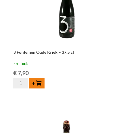
3 Fonteinen Oude Kriek – 37,5 cl
En stock
€
7,90
quantité
Ajouter au panier
de
3
Fonteinen
Oude
Kriek
-
37,5