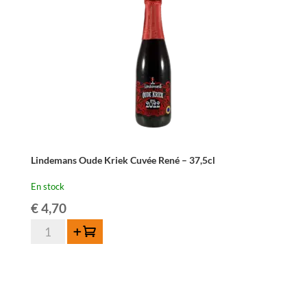
Lindemans Oude Kriek Cuvée René – 37,5cl
En stock
€
4,70
quantité
Ajouter au panier
de
Lindemans
Oude
Kriek
Cuvée