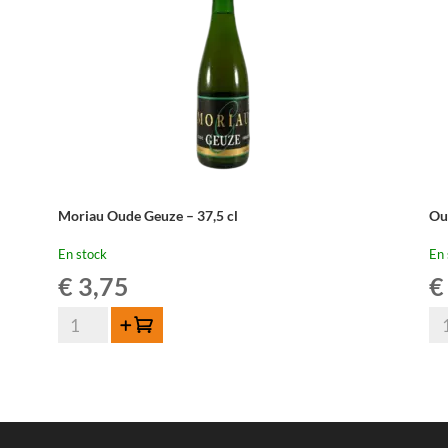
Moriau Oude Geuze – 37,5 cl
Ou
En stock
En 
€
3,75
€
quantité
qua
Ajouter au panier
de
de
Moriau
Ou
Oude
Be
Geuze
Ou
-
Ge