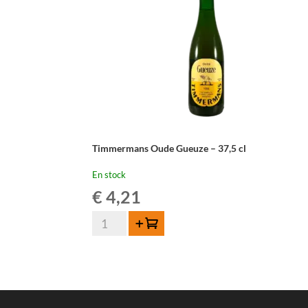
Timmermans Oude Gueuze – 37,5 cl
En stock
€
4,21
quantité
Ajouter au panier
de
Timmermans
Oude
Gueuze
-