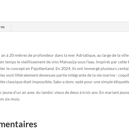
res
n à 20 mètres de profondeur dans la mer Adriatique, au large de la ville cr
n temps le vieillissement de vins Malvasija sous l’eau. Inspirés par cette t
er le concept en Pajottenland. En 2024, ils ont immergé plusieurs centai
lles sont littéralement devenues partie intégrante de la vie marine : coqui
tte classique était impossible, Sako a donc opté pour une simple étiquett
jeune d’un an avec du lambic vieux de deux à trois ans. En mariant jeune 
um six mois.
mentaires