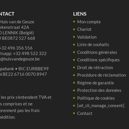
37,5
-
cl
75
NTACT
LIENS
cl
Huis van de Geuze
Mon compte
ekenstraat 42A
Chariot
 LENNIK (België)
Validation
 BE0872 527 668
Liste de souhaits
 +32 496 356 556
Conditions générales
tsapp: +32 498 522 322
p@huisvandegeuze.be
Conditions spécifiques
Droit de rétraction
opabank • BIC EURBBE99
N BE22 6716 0070 8947
Procédure de réclamation
Régime de garantie
Protection des données
 les prix s'entendent TVA et
Politique de cookies
s comprises et ne
[wt_cli_manage_consent]
rennent pas les frais
Contact
pédition.