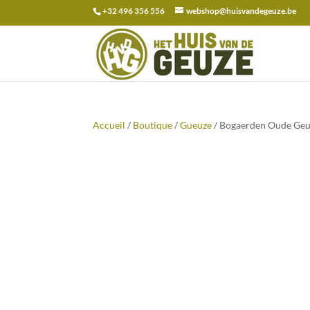
+32 496 356 556
webshop@huisvandegeuze.be
Recherche
pour :
Accueil
/
Boutique
/
Gueuze
/ Bogaerden Oude Geuz