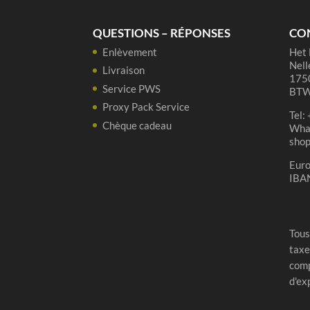
37,5
cl
QUESTIONS – RÉPONSES
CO
Enlèvement
Het 
Nell
Livraison
1750
Service PWS
BTW
Proxy Pack Service
Tel:
Chèque cadeau
Wha
sho
Eur
IBA
Tous
taxe
comp
d'ex