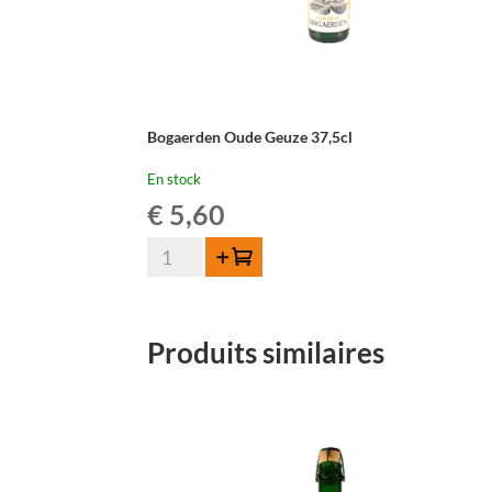
Bogaerden Oude Geuze 37,5cl
En stock
€
5,60
quantité
Ajouter au panier
de
Bogaerden
Oude
Produits similaires
Geuze
37,5cl