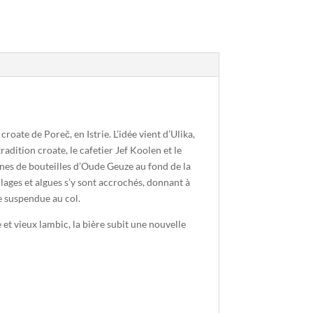
oate de Poreč, en Istrie. L’idée vient d’Ulika,
radition croate, le cafetier Jef Koolen et le
nes de bouteilles d’Oude Geuze au fond de la
llages et algues s’y sont accrochés, donnant à
e suspendue au col.
et vieux lambic, la bière subit une nouvelle