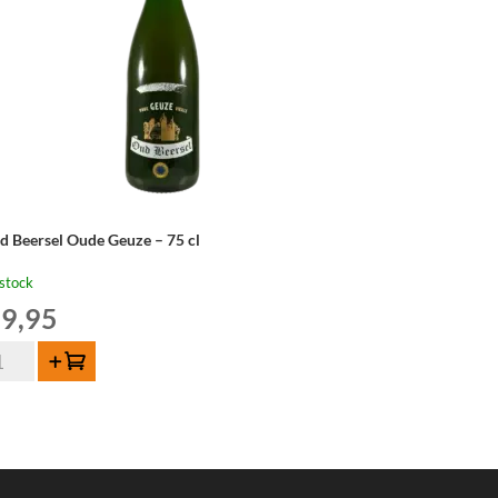
d Beersel Oude Geuze – 75 cl
stock
9,95
ntité
Ajouter au panier
d
ersel
de
uze