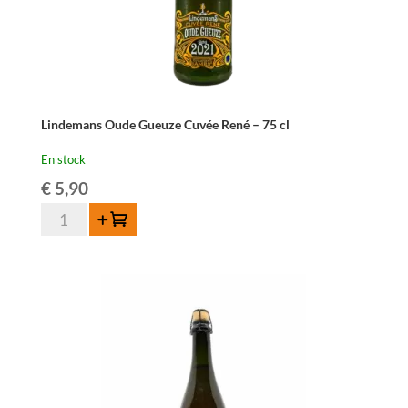
Lindemans Oude Gueuze Cuvée René – 75 cl
En stock
€
5,90
quantité
Ajouter au panier
de
Lindemans
Oude
Gueuze
Cuvée
René
-
75
cl