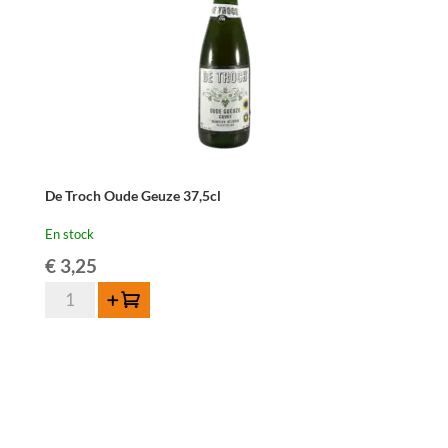
De Troch Oude Geuze 37,5cl
En stock
€
3,25
quantité
Ajouter au panier
de
De
Troch
Oude
Geuze
37,5cl