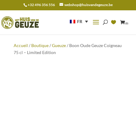
+32 496 356 556
webshop@huisvandegeuze.be
Recherche
pour :
FR
(0)
Accueil
/
Boutique
/
Gueuze
/ Boon Oude Geuze Coigneau
75 cl – Limited Edition