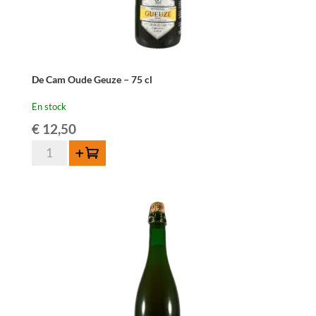
De Cam Oude Geuze – 75 cl
En stock
€
12,50
quantité
Ajouter au panier
de
De
Cam
Oude
Geuze
-
75
cl