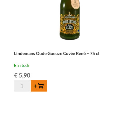
75
cl
Lindemans Oude Gueuze Cuvée René – 75 cl
En stock
€
5,90
quantité
Ajouter au panier
de
Lindemans
Oude
Gueuze
Cuvée
René
-