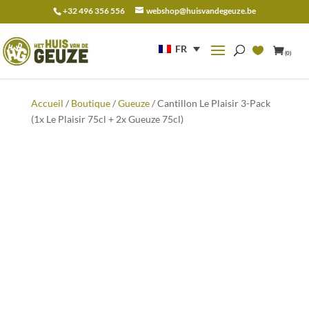
+32 496 356 556
webshop@huisvandegeuze.be
Recherche
pour :
FR
(0)
Accueil
/
Boutique
/
Gueuze
/ Cantillon Le Plaisir 3-Pack
(1x Le Plaisir 75cl + 2x Gueuze 75cl)