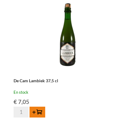
Lambiek
de
un
an
-
3
liter
De Cam Lambiek 37,5 cl
En stock
€
7,05
quantité
Ajouter au panier
de
De
Cam