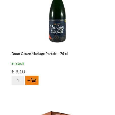
Boon Geuze Mariage Parfait – 75 cl
En stock
€
9,10
quantité
Ajouter au panier
de
Boon
Geuze
Mariage
Parfait
-