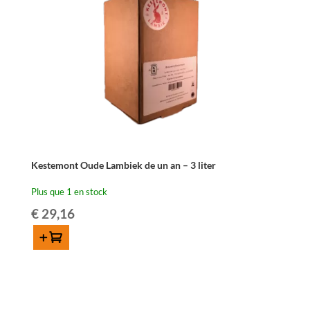
75
cl
Kestemont Oude Lambiek de un an – 3 liter
Plus que 1 en stock
€
29,16
Ajouter au panier
quantité
de
Kestemont
Oude