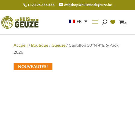
+32 496 356 556
webshop@huisvandegeuze.be
Recherche
pour :
FR
(0)
Accueil
/
Boutique
/
Gueuze
/ Cantillon 50°N 4°E 6-Pack
2026
NOUVEAUTÉS!