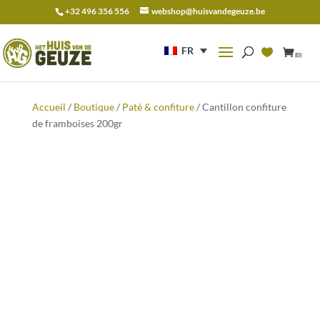
+32 496 356 556
webshop@huisvandegeuze.be
Recherche
pour :
FR
(0)
Accueil
/
Boutique
/
Paté & confiture
/ Cantillon confiture
de framboises 200gr