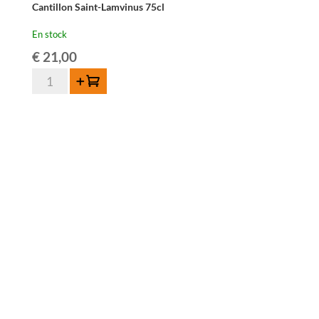
Cantillon Saint-Lamvinus 75cl
En stock
€
21,00
quantité
Ajouter au panier
de
Cantillon
Saint-
Lamvinus
75cl