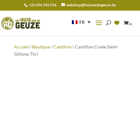
+32 496 356 556
webshop@huisvandegeuze.be
Recherche
pour :
FR
(0)
Accueil
/
Boutique
/
Cantillon
/ Cantillon Cuvée Saint-
Gilloise 75cl