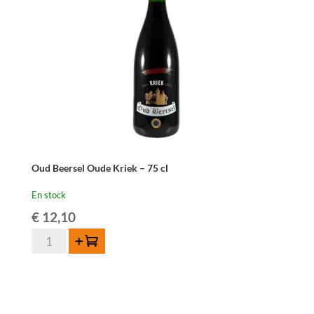
Oud Beersel Oude Kriek – 75 cl
En stock
€
12,10
quantité
Ajouter au panier
de
Oud
Beersel
Oude