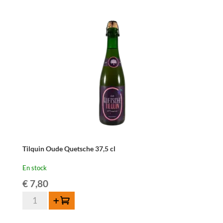
Kriek
-
37,5
cl
Tilquin Oude Quetsche 37,5 cl
En stock
€
7,80
quantité
Ajouter au panier
de
Tilquin