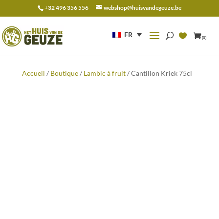
+32 496 356 556
webshop@huisvandegeuze.be
Recherche
pour :
FR
(0)
Accueil
/
Boutique
/
Lambic à fruit
/ Cantillon Kriek 75cl