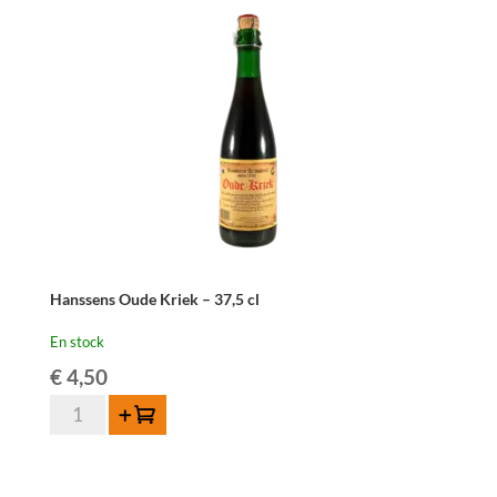
Kriek
-
75
cl
Hanssens Oude Kriek – 37,5 cl
En stock
€
4,50
quantité
Ajouter au panier
de
Hanssens
Oude