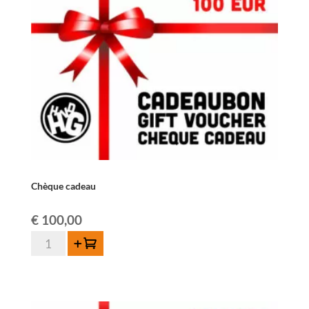
Chèque cadeau
€
100,00
quantité
Ajouter au panier
de
Chèque
cadeau