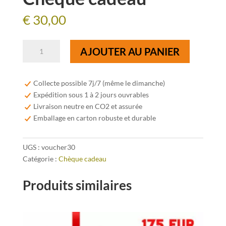
€
30,00
quantité
AJOUTER AU PANIER
de
Chèque
cadeau
Collecte possible 7j/7 (même le dimanche)
Expédition sous 1 à 2 jours ouvrables
Livraison neutre en CO2 et assurée
Emballage en carton robuste et durable
UGS :
voucher30
Catégorie :
Chèque cadeau
Produits similaires