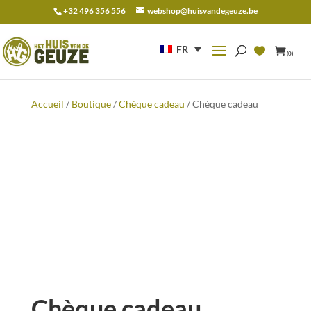
+32 496 356 556
webshop@huisvandegeuze.be
Recherche
pour :
FR
(0)
Accueil
/
Boutique
/
Chèque cadeau
/ Chèque cadeau
Chèque cadeau