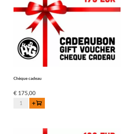
Chèque cadeau
€
175,00
quantité
Ajouter au panier
de
Chèque
cadeau