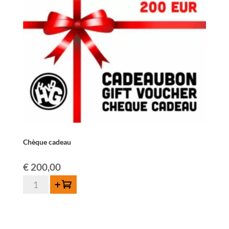
Chèque cadeau
€
200,00
quantité
Ajouter au panier
de
Chèque
cadeau