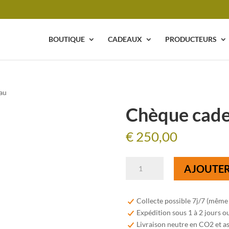
BOUTIQUE
CADEAUX
PRODUCTEURS
au
Chèque cad
€
250,00
quantité
AJOUTER
de
Chèque
cadeau
Collecte possible 7j/7 (même
Expédition sous 1 à 2 jours o
Livraison neutre en CO2 et a