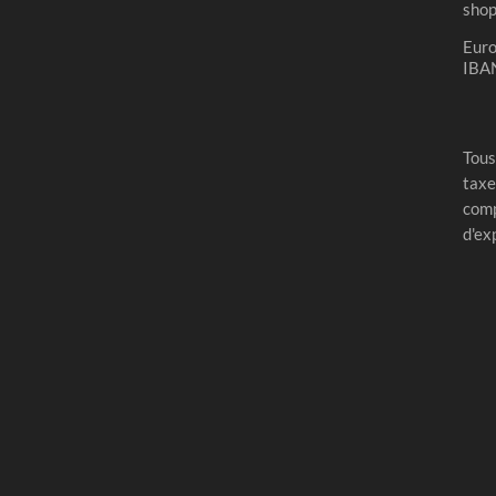
sho
Eur
IBA
Tous
taxe
comp
d'ex