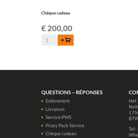
Chèque cadeau
€
200,00
quantité
Ajouter au panier
de
Chèque
cadeau
QUESTIONS – RÉPONSES
CO
Enlèvement
Het 
Nell
Livraison
1750
Service PWS
BTW
Proxy Pack Service
Tel:
Chèque cadeau
Wha