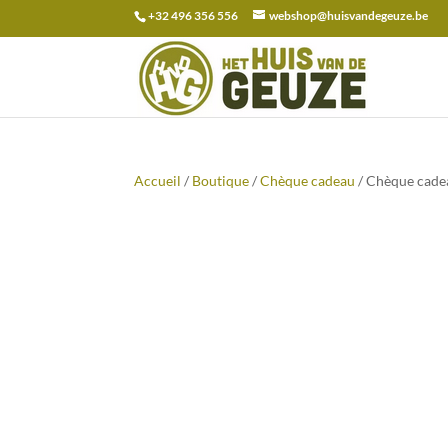
+32 496 356 556
webshop@huisvandegeuze.be
Recherche
pour :
Accueil
/
Boutique
/
Chèque cadeau
/ Chèque cade