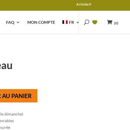
Articles 0
FAQ
MON COMPTE
FR
(0)
eau
 AU PANIER
 le dimanche)
uvrables
ssurée