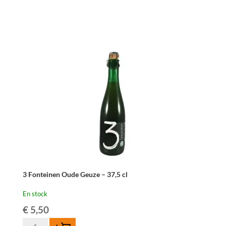
3 Fonteinen Oude Geuze – 37,5 cl
En stock
€
5,50
quantité