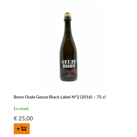
Koninck
Oude
Geuze
75cl
Boon Oude Geuze Black Label N°2 (2016) – 75 cl
En stock
€
25,00
AJOUTER AU PANIER