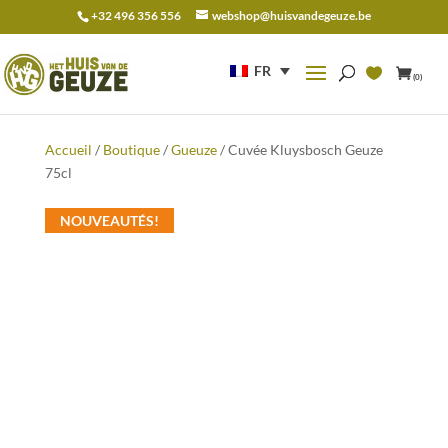
+32 496 356 556
webshop@huisvandegeuze.be
Recherche
pour :
FR
(0)
Accueil
/
Boutique
/
Gueuze
/ Cuvée Kluysbosch Geuze
75cl
NOUVEAUTÉS!