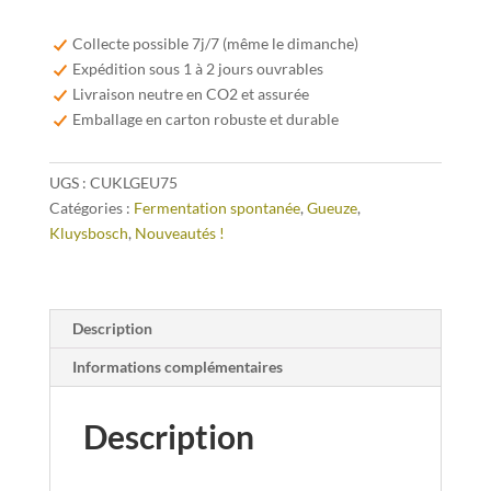
Cuvée
Kluysbosch
Collecte possible 7j/7 (même le dimanche)
Geuze
Expédition sous 1 à 2 jours ouvrables
75cl
Livraison neutre en CO2 et assurée
Emballage en carton robuste et durable
UGS :
CUKLGEU75
Catégories :
Fermentation spontanée
,
Gueuze
,
Kluysbosch
,
Nouveautés !
Description
Informations complémentaires
Description