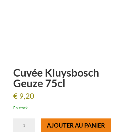
Cuvée Kluysbosch
Geuze 75cl
€
9,20
En stock
quantité
AJOUTER AU PANIER
de