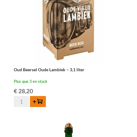
Oud Beersel Oude Lambiek – 3,1 liter
Plus que 3 en stock
€
28,20
quantité
Ajouter au panier
de
Oud
Beersel
Oude
Lambiek