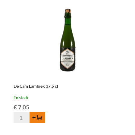
Lambiek
-
75
cl
De Cam Lambiek 37,5 cl
En stock
€
7,05
quantité
Ajouter au panier
de
De