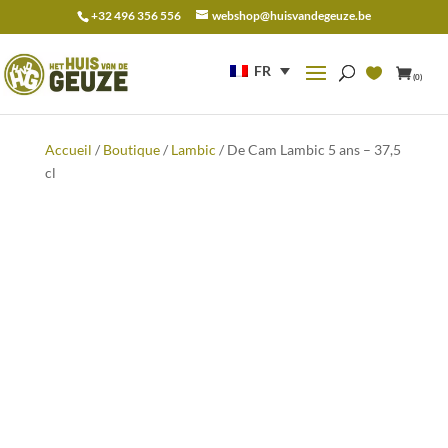
+32 496 356 556
webshop@huisvandegeuze.be
Recherche
pour :
FR
(0)
Accueil
/
Boutique
/
Lambic
/ De Cam Lambic 5 ans – 37,5
cl