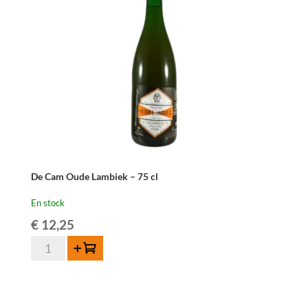
-
3,1
liter
De Cam Oude Lambiek – 75 cl
En stock
€
12,25
quantité
Ajouter au panier
de
De
Cam
Oude