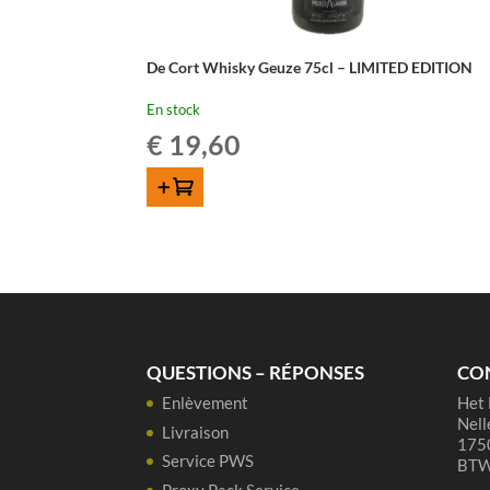
De Cort Whisky Geuze 75cl – LIMITED EDITION
En stock
€
19,60
AJOUTER AU PANIER
QUESTIONS – RÉPONSES
CO
Enlèvement
Het 
Nell
Livraison
1750
Service PWS
BTW
Proxy Pack Service