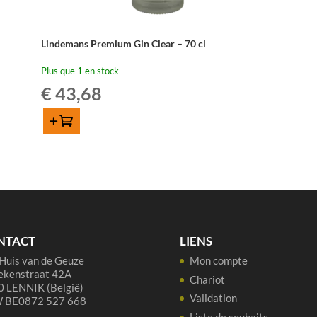
Lindemans Premium Gin Clear – 70 cl
Plus que 1 en stock
€
43,68
Ajouter au panier
quantité
de
Lindemans
Premium
Gin
Clear
-
NTACT
LIENS
70
Huis van de Geuze
Mon compte
cl
ekenstraat 42A
Chariot
 LENNIK (België)
Validation
 BE0872 527 668
Liste de souhaits