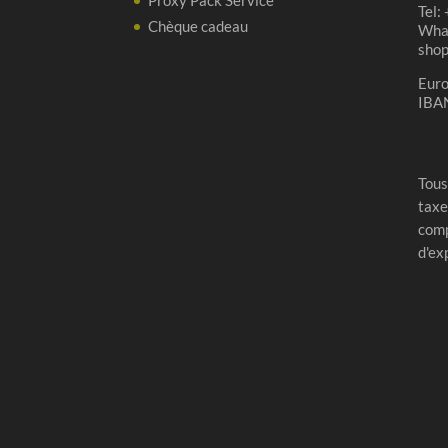
Tel:
Chèque cadeau
Wha
sho
Eur
IBA
Tous
taxe
comp
d'ex