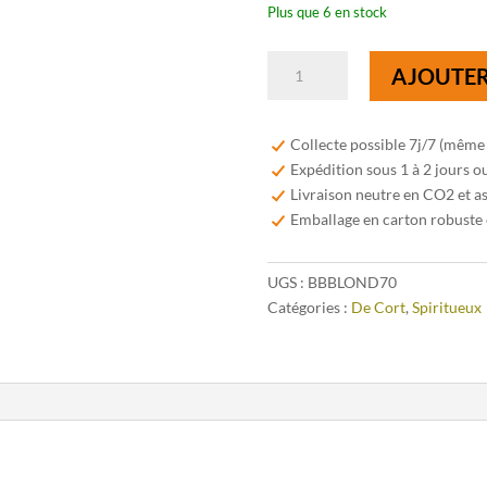
Plus que 6 en stock
quantité
AJOUTER
de
De
Cort
Collecte possible 7j/7 (même
Blond
Expédition sous 1 à 2 jours o
Belgian
Livraison neutre en CO2 et a
Beer
Emballage en carton robuste 
Brandy
42%
UGS :
BBBLOND70
70cl
Catégories :
De Cort
,
Spiritueux