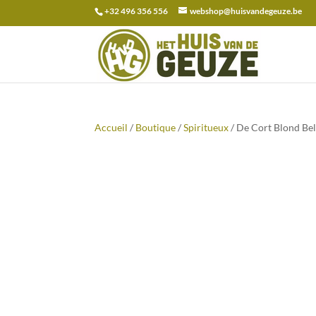
+32 496 356 556
webshop@huisvandegeuze.be
Recherche
pour :
Accueil
/
Boutique
/
Spiritueux
/ De Cort Blond Be