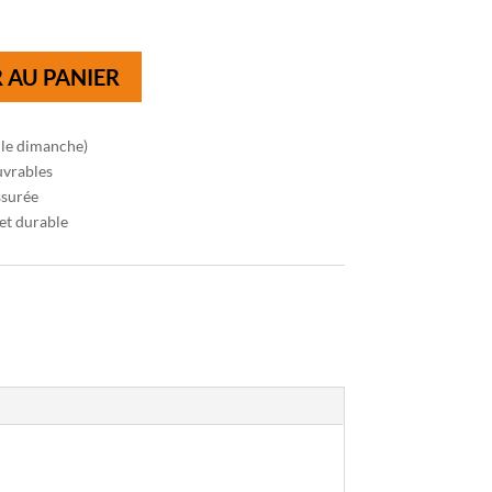
 AU PANIER
 le dimanche)
uvrables
ssurée
et durable