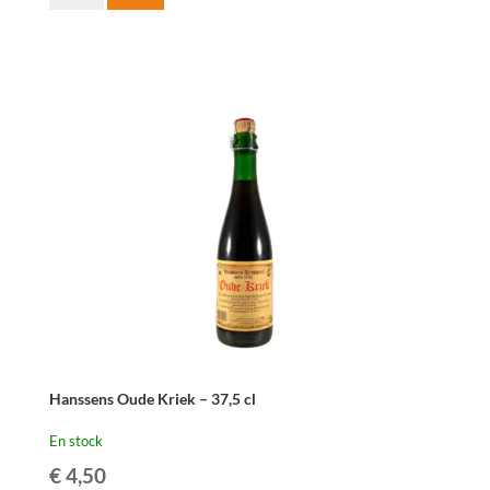
de
Hanssens
Schaarbeekse
Oude
Kriek
-
37,5cl
Hanssens Oude Kriek – 37,5 cl
En stock
€
4,50