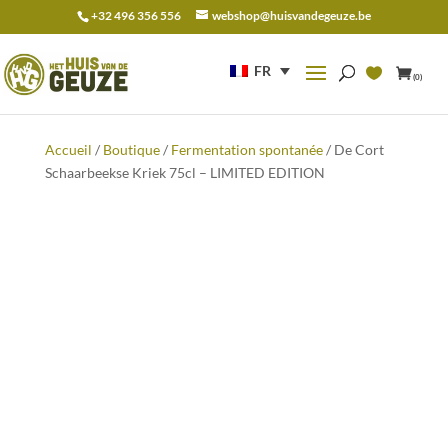
+32 496 356 556
webshop@huisvandegeuze.be
Recherche
pour :
FR
(0)
Accueil
/
Boutique
/
Fermentation spontanée
/ De Cort
Schaarbeekse Kriek 75cl – LIMITED EDITION