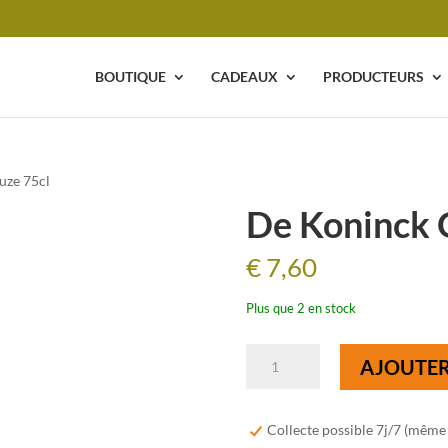
BOUTIQUE
CADEAUX
PRODUCTEURS
uze 75cl
De Koninck 
€
7,60
Plus que 2 en stock
quantité
AJOUTER
de
De
Koninck
Collecte possible 7j/7 (même
Oude