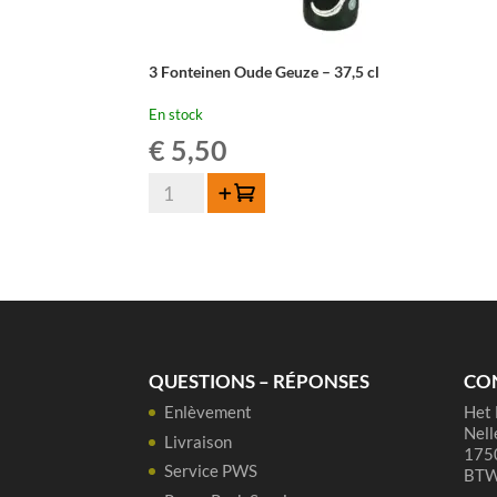
3 Fonteinen Oude Geuze – 37,5 cl
En stock
€
5,50
quantité
Ajouter au panier
de
3
Fonteinen
Oude
Geuze
-
37,5
QUESTIONS – RÉPONSES
CO
cl
Enlèvement
Het 
Nell
Livraison
1750
Service PWS
BTW