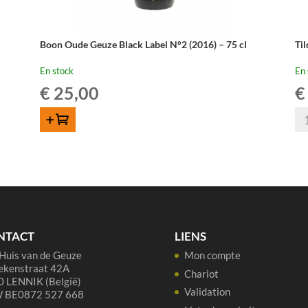
Boon Oude Geuze Black Label N°2 (2016) – 75 cl
Ti
En stock
En 
€
25,00
€
qua
AJOUTER AU PANIER
de
Til
Ou
Gu
37
cl
NTACT
LIENS
Huis van de Geuze
Mon compte
ekenstraat 42A
Chariot
 LENNIK (België)
Validation
 BE0872 527 668