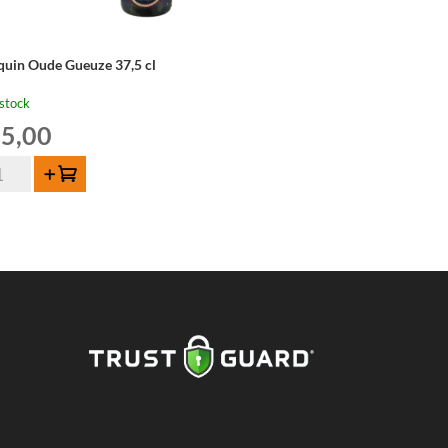
lquin Oude Gueuze 37,5 cl
stock
5,00
ntité
Ajouter au panier
quin
de
euze
,5