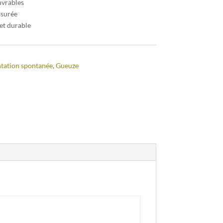
uvrables
ssurée
et durable
tation spontanée
,
Gueuze