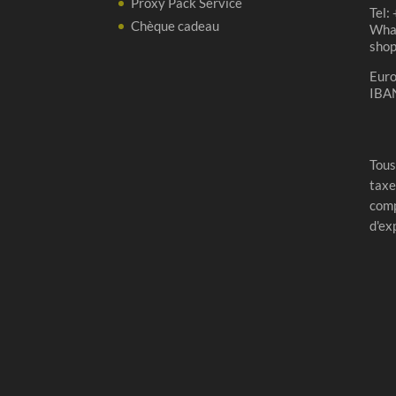
Proxy Pack Service
Tel:
Chèque cadeau
Wha
sho
Eur
IBA
Tous
taxe
comp
d'ex