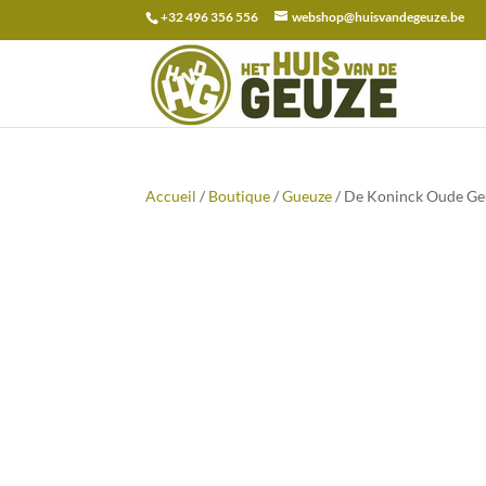
+32 496 356 556
webshop@huisvandegeuze.be
Recherche
pour :
Accueil
/
Boutique
/
Gueuze
/ De Koninck Oude Ge