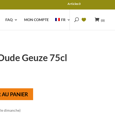
Articles 0
FAQ
MON COMPTE
FR
(0)
Oude Geuze 75cl
 AU PANIER
 le dimanche)