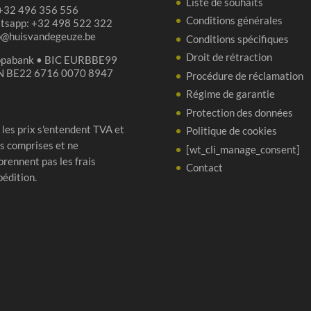
Liste de souhaits
 +32 496 356 556
Conditions générales
tsapp: +32 498 522 322
p@huisvandegeuze.be
Conditions spécifiques
Droit de rétraction
opabank • BIC EURBBE99
N BE22 6716 0070 8947
Procédure de réclamation
Régime de garantie
Protection des données
 les prix s'entendent TVA et
Politique de cookies
s comprises et ne
[wt_cli_manage_consent]
rennent pas les frais
Contact
pédition.