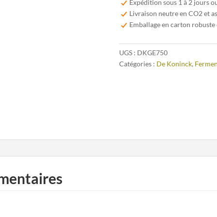
Expédition sous 1 à 2 jours o
Geuze
Livraison neutre en CO2 et a
75cl
Emballage en carton robuste 
UGS :
DKGE750
Catégories :
De Koninck
,
Fermen
mentaires