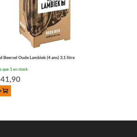
d Beersel Oude Lambiek (4 ans) 3,1 litre
s que 1 en stock
41,90
outer au panier
ntité
d
ersel
de
mbiek