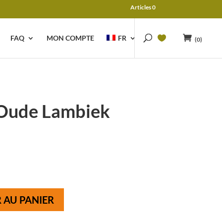
Articles 0
FAQ
MON COMPTE
FR
(0)
 Oude Lambiek
 AU PANIER