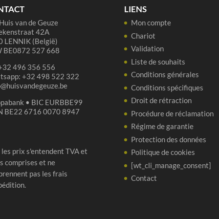
(4
NTACT
LIENS
ans
Huis van de Geuze
Mon compte
3,1
ekenstraat 42A
Chariot
 LENNIK (België)
lit
Validation
 BE0872 527 668
Liste de souhaits
 +32 496 356 556
Conditions générales
tsapp: +32 498 522 322
p@huisvandegeuze.be
Conditions spécifiques
Droit de rétraction
opabank • BIC EURBBE99
N BE22 6716 0070 8947
Procédure de réclamation
Régime de garantie
Protection des données
 les prix s'entendent TVA et
Politique de cookies
s comprises et ne
[wt_cli_manage_consent]
rennent pas les frais
Contact
pédition.