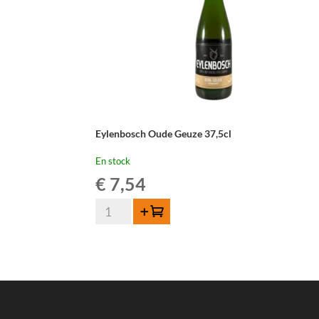
Eylenbosch Oude Geuze 37,5cl
En stock
€
7,54
quantité
Ajouter au panier
de
Eylenbosch
Oude
Geuze
37,5cl