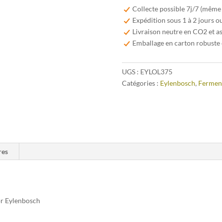
Oude
Collecte possible 7j/7 (même
Lambiek
Expédition sous 1 à 2 jours o
37,5cl
Livraison neutre en CO2 et a
Emballage en carton robuste 
UGS :
EYLOL375
Catégories :
Eylenbosch
,
Ferment
res
or Eylenbosch