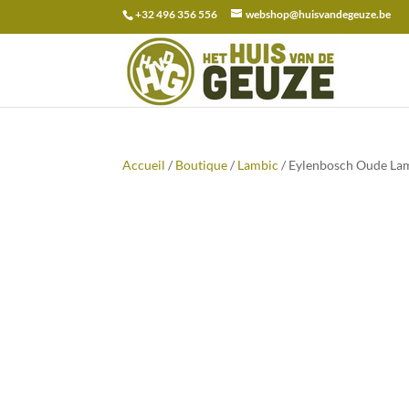
+32 496 356 556
webshop@huisvandegeuze.be
Recherche
pour :
Accueil
/
Boutique
/
Lambic
/ Eylenbosch Oude Lam