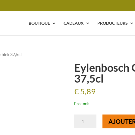
BOUTIQUE
CADEAUX
PRODUCTEURS
biek 37,5cl
Eylenbosch
37,5cl
€
5,89
En stock
quantité
AJOUTER
de
Eylenbosch