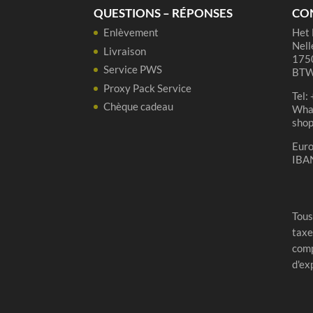
QUESTIONS – RÉPONSES
CO
Enlèvement
Het 
Nell
Livraison
1750
Service PWS
BTW
Proxy Pack Service
Tel:
Chèque cadeau
Wha
sho
Eur
IBA
Tous
taxe
comp
d'ex