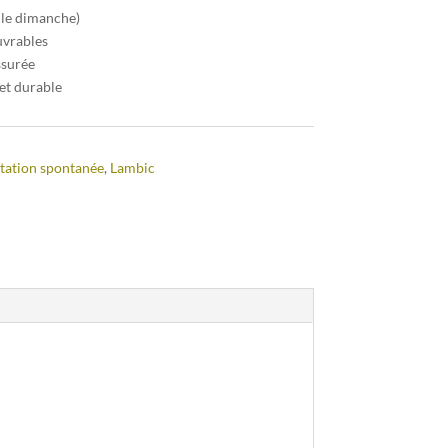
 le dimanche)
uvrables
ssurée
et durable
ation spontanée
,
Lambic