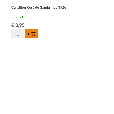
Cantillon Rosé de Gambrinus 37,5cl
En stock
€
8,95
quantité
Ajouter au panier
de
Cantillon
Rosé
de
Gambrinus
37,5cl