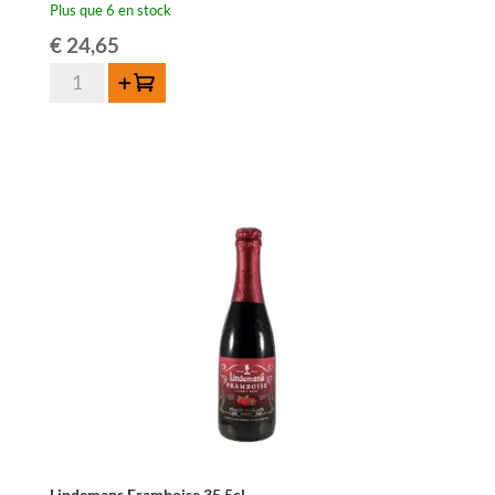
Plus que 6 en stock
€
24,65
quantité
Ajouter au panier
de
3
Fonteinen
Framboos
-
75
cl
Lindemans Framboise 35,5cl