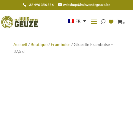
+32 496 356 556
webshop@huisvandegeuze.be
Recherche
pour :
FR
(0)
Accueil
/
Boutique
/
Framboise
/ Girardin Framboise –
37,5 cl