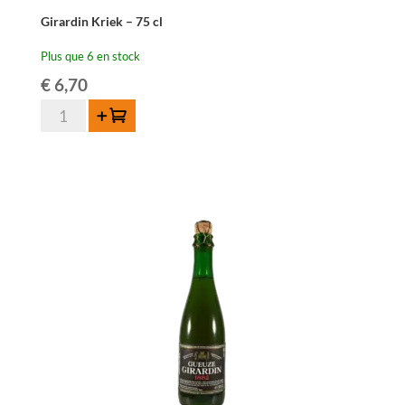
Girardin Kriek – 75 cl
Plus que 6 en stock
€
6,70
quantité
Ajouter au panier
de
Girardin
Kriek
-
75
cl