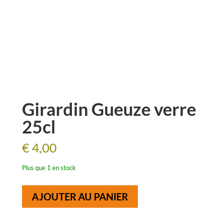
Girardin Gueuze verre
25cl
€
4,00
Plus que 1 en stock
quantité
AJOUTER AU PANIER
de
Girardin