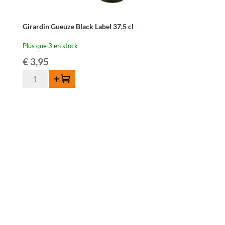
Girardin Gueuze Black Label 37,5 cl
Plus que 3 en stock
€
3,95
quantité
Ajouter au panier
de
Girardin
Gueuze
Black
Label
37,5
cl