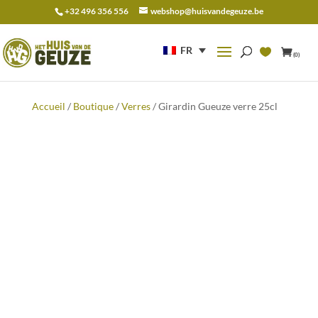
+32 496 356 556
webshop@huisvandegeuze.be
Recherche
pour :
FR
(0)
Accueil
/
Boutique
/
Verres
/ Girardin Gueuze verre 25cl