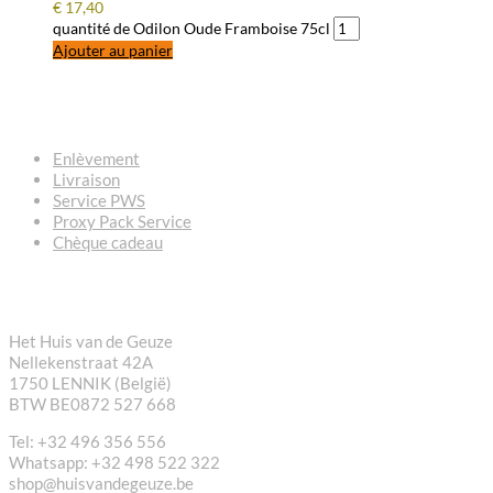
€
17,40
quantité de Odilon Oude Framboise 75cl
Ajouter au panier
QUESTIONS – RÉPONSES
Enlèvement
Livraison
Service PWS
Proxy Pack Service
Chèque cadeau
CONTACT
Het Huis van de Geuze
Nellekenstraat 42A
1750 LENNIK (België)
BTW BE0872 527 668
Tel: +32 496 356 556
Whatsapp: +32 498 522 322
shop@huisvandegeuze.be