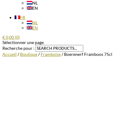
NL
EN
FR
NL
EN
€
0,00
(0)
Sélectionner une page
Recherche pour :
Accueil
/
Boutique
/
Framboise
/ Boerenerf Framboos 75cl