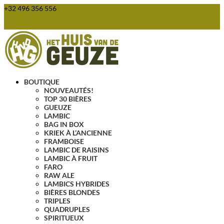
+32 496 356 556
webshop@huisvandegeuze.be
Articles 0
BOUTIQUE
NOUVEAUTÉS!
TOP 30 BIÈRES
GUEUZE
LAMBIC
BAG IN BOX
KRIEK À L’ANCIENNE
FRAMBOISE
LAMBIC DE RAISINS
LAMBIC À FRUIT
FARO
RAW ALE
LAMBICS HYBRIDES
BIÈRES BLONDES
TRIPLES
QUADRUPLES
SPIRITUEUX