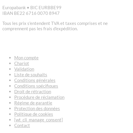
Europabank • BIC EURBBE99
IBAN BE22 6716 0070 8947
Tous les prix s'entendent TVA et taxes comprises et ne
comprennent pas les frais d'expédition.
LIENS
Mon compte
Chariot
Validation
Liste de souhaits
Conditions générales
Conditions spécifiques
Droit de rétraction
Procédure de réclamation
Régime de garantie
Protection des données
Politique de cookies
[wt_cli_manage_consent]
Contact