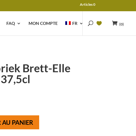
Articles 0
FAQ
MON COMPTE
FR
(0)
iek Brett-Elle
37,5cl
 AU PANIER