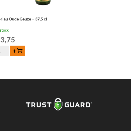
riau Oude Geuze – 37,5 cl
stock
3,75
ntité
Ajouter au panier
riau
de
uze
,5