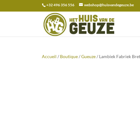
+32 496 356 556
webshop@huisvandegeuze.be
Recherche
pour :
Accueil
/
Boutique
/
Gueuze
/ Lambiek Fabriek Bret