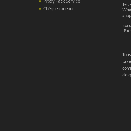
Proxy Pack Service
Tel:
Chèque cadeau
Wha
sho
Eur
IBA
Tous
taxe
comp
d'ex