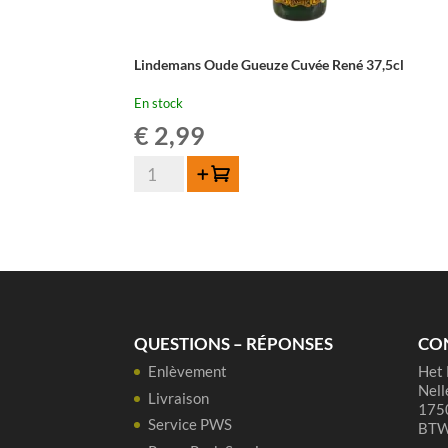
Lindemans Oude Gueuze Cuvée René 37,5cl
En stock
€
2,99
quantité
Ajouter au panier
de
Lindemans
Oude
Gueuze
Cuvée
René
37,5cl
QUESTIONS – RÉPONSES
CO
Enlèvement
Het 
Nell
Livraison
1750
Service PWS
BTW