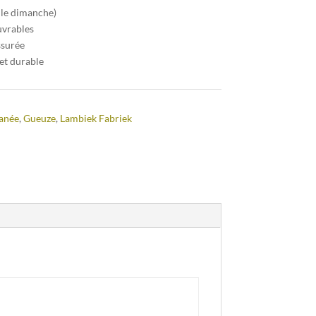
 le dimanche)
uvrables
ssurée
et durable
anée
,
Gueuze
,
Lambiek Fabriek