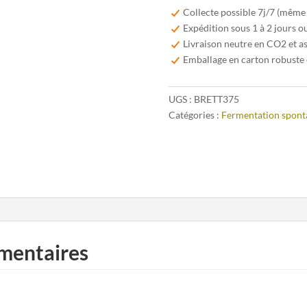
Fabriek
Collecte possible 7j/7 (même
Brett-
Expédition sous 1 à 2 jours o
Elle
Livraison neutre en CO2 et a
Oude
Emballage en carton robuste 
Geuze
37,5cl
UGS :
BRETT375
Catégories :
Fermentation spont
mentaires