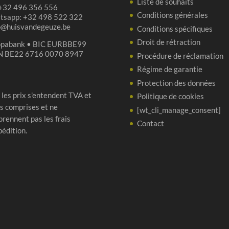
Liste de souhaits
 +32 496 356 556
Conditions générales
tsapp: +32 498 522 322
p@huisvandegeuze.be
Conditions spécifiques
Droit de rétraction
opabank • BIC EURBBE99
N BE22 6716 0070 8947
Procédure de réclamation
Régime de garantie
Protection des données
 les prix s'entendent TVA et
Politique de cookies
s comprises et ne
[wt_cli_manage_consent]
rennent pas les frais
Contact
pédition.