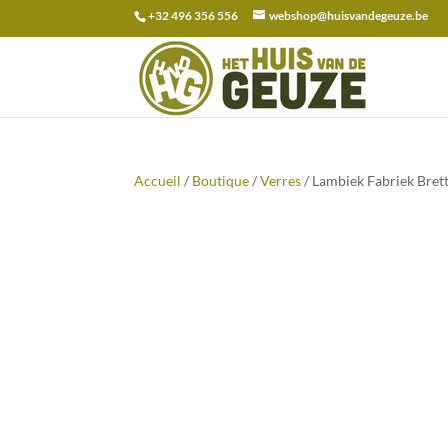
+32 496 356 556
webshop@huisvandegeuze.be
Recherche
pour :
Accueil
/
Boutique
/
Verres
/ Lambiek Fabriek Brett