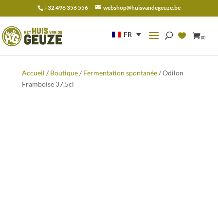
+32 496 356 556
webshop@huisvandegeuze.be
Recherche
pour :
FR
(0)
Accueil
/
Boutique
/
Fermentation spontanée
/ Odilon
Framboise 37,5cl