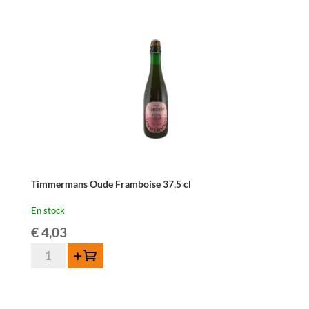
-
75
cl
Timmermans Oude Framboise 37,5 cl
En stock
€
4,03
quantité
Ajouter au panier
de
Timmermans
Oude