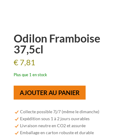
Odilon Framboise
37,5cl
€
7,81
Plus que 1 en stock
quantité
AJOUTER AU PANIER
de
Odilon
Framboise
Collecte possible 7j/7 (même le dimanche)
37,5cl
Expédition sous 1 à 2 jours ouvrables
Livraison neutre en CO2 et assurée
Emballage en carton robuste et durable