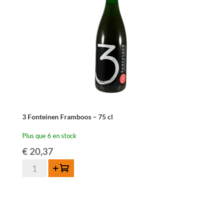
3 Fonteinen Framboos – 75 cl
Plus que 6 en stock
€
20,37
quantité
Ajouter au panier
de
3
Fonteinen
Framboos