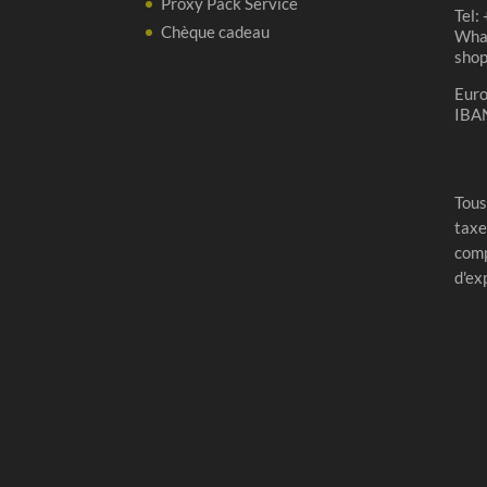
Proxy Pack Service
Tel:
Chèque cadeau
Wha
sho
Eur
IBA
Tous
taxe
comp
d'ex