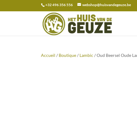
+32 496 356 556
webshop@huisvandegeuze.be
Recherche
pour :
Accueil
/
Boutique
/
Lambic
/ Oud Beersel Oude Lamb