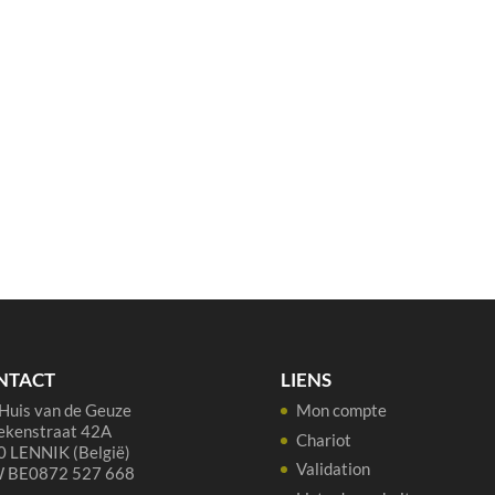
NTACT
LIENS
Huis van de Geuze
Mon compte
ekenstraat 42A
Chariot
 LENNIK (België)
Validation
 BE0872 527 668