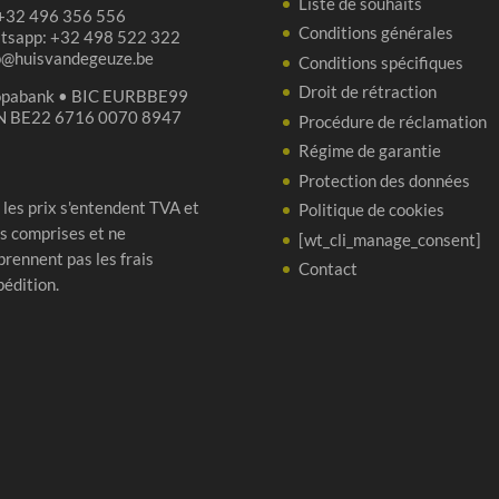
Liste de souhaits
 +32 496 356 556
Conditions générales
tsapp: +32 498 522 322
p@huisvandegeuze.be
Conditions spécifiques
Droit de rétraction
opabank • BIC EURBBE99
N BE22 6716 0070 8947
Procédure de réclamation
Régime de garantie
Protection des données
 les prix s'entendent TVA et
Politique de cookies
s comprises et ne
[wt_cli_manage_consent]
rennent pas les frais
Contact
pédition.