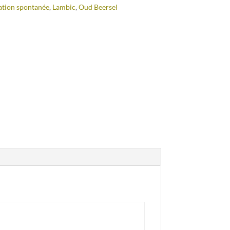
tion spontanée
,
Lambic
,
Oud Beersel