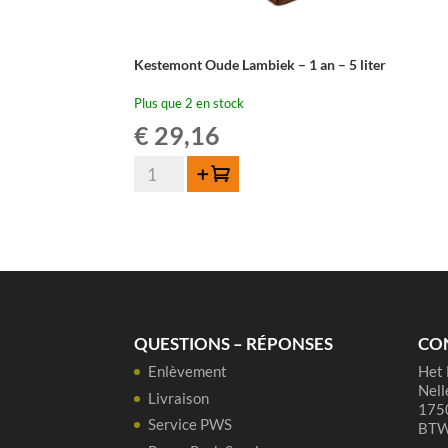
Kestemont Oude Lambiek – 1 an – 5 liter
Plus que 2 en stock
€
29,16
quantité
Ajouter au panier
de
Kestemont
Oude
Lambiek
-
1
an
QUESTIONS – RÉPONSES
CO
-
Enlèvement
Het 
5
Nell
liter
Livraison
1750
Service PWS
BTW