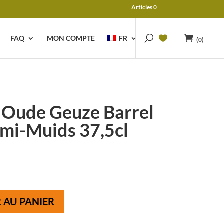
Articles 0
FAQ
MON COMPTE
FR
(0)
 Oude Geuze Barrel
emi-Muids 37,5cl
 AU PANIER