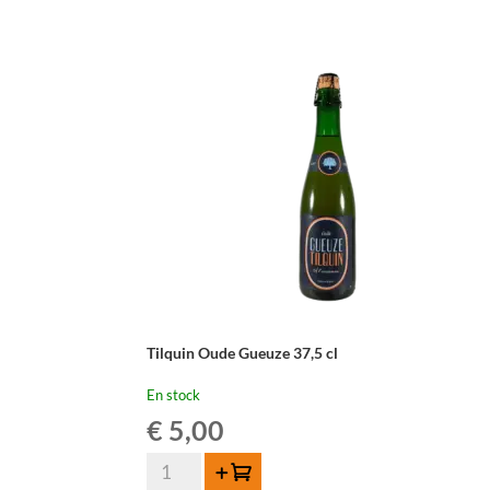
Geuze
Vandervelden
140
-
37,5
cl
Tilquin Oude Gueuze 37,5 cl
En stock
€
5,00
quantité
Ajouter au panier
de