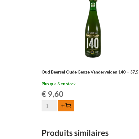
Oud Beersel Oude Geuze Vandervelden 140 – 37,5 
Plus que 3 en stock
€
9,60
quantité
Ajouter au panier
de
Oud
Beersel
Produits similaires
Oude