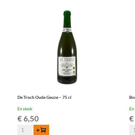
De Troch Oude Geuze – 75 cl
Bo
En stock
En 
€
6,50
€
quantité
qua
Ajouter au panier
de
de