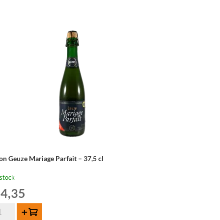
on Geuze Mariage Parfait – 37,5 cl
stock
4,35
ntité
Ajouter au panier