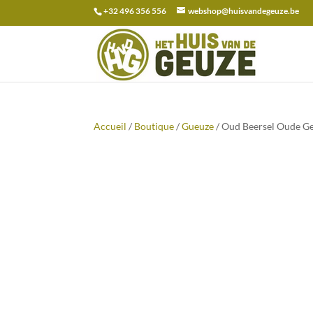
+32 496 356 556
webshop@huisvandegeuze.be
Recherche
pour :
Accueil
/
Boutique
/
Gueuze
/ Oud Beersel Oude Ge