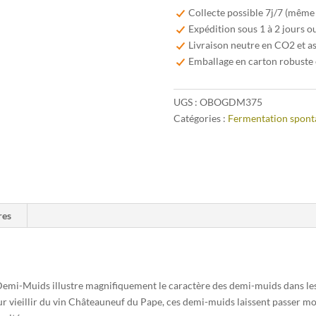
Beersel
Collecte possible 7j/7 (même
Oude
Expédition sous 1 à 2 jours o
Geuze
Livraison neutre en CO2 et a
Barrel
Emballage en carton robuste 
Selection
Demi-
UGS :
OBOGDM375
Muids
Catégories :
Fermentation spont
37,5cl
res
emi-Muids illustre magnifiquement le caractère des demi-muids dans lesq
pour vieillir du vin Châteauneuf du Pape, ces demi-muids laissent passer mo