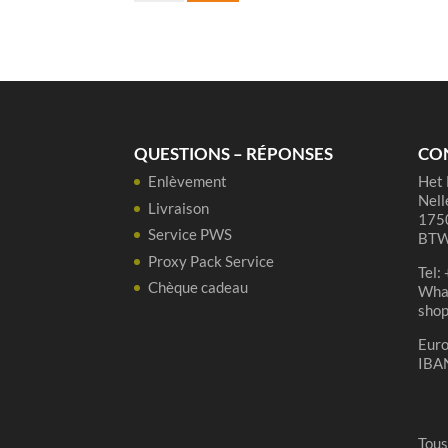
Tilquin
Oude
Gueuze
37,5
cl
QUESTIONS – RÉPONSES
CO
Enlèvement
Het 
Nell
Livraison
1750
Service PWS
BTW
Proxy Pack Service
Tel:
Chèque cadeau
Wha
sho
Eur
IBA
Tous