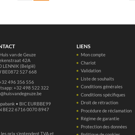
De
Bo
Troch
Ge
Oude
Ma
Geuze
Par
-
-
75
37
NTACT
LIENS
cl
cl
Huis van de Geuze
Mon compte
ekenstraat 42A
Chariot
 LENNIK (België)
Validation
 BE0872 527 668
Liste de souhaits
 +32 496 356 556
Conditions générales
tsapp: +32 498 522 322
p@huisvandegeuze.be
Conditions spécifiques
Droit de rétraction
opabank • BIC EURBBE99
N BE22 6716 0070 8947
Procédure de réclamation
Régime de garantie
Protection des données
 les prix s'entendent TVA et
Politique de cookies