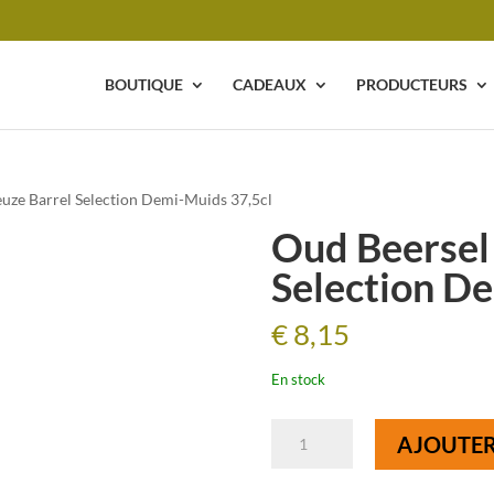
BOUTIQUE
CADEAUX
PRODUCTEURS
uze Barrel Selection Demi-Muids 37,5cl
Oud Beersel
Selection D
€
8,15
En stock
quantité
AJOUTER
de
Oud