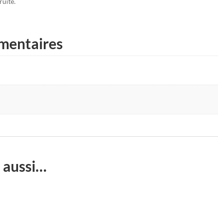
ruité.
mentaires
 aussi…