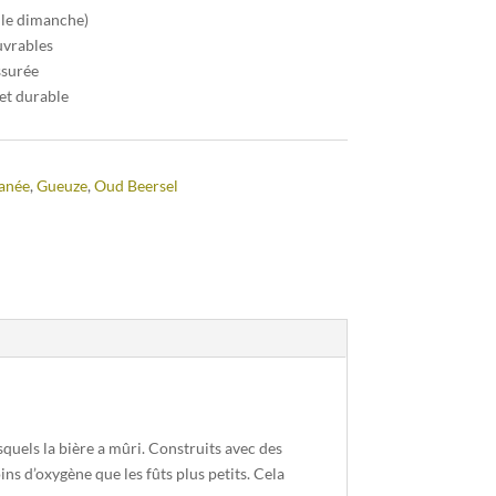
 le dimanche)
uvrables
ssurée
et durable
anée
,
Gueuze
,
Oud Beersel
uels la bière a mûri. Construits avec des
ins d’oxygène que les fûts plus petits. Cela