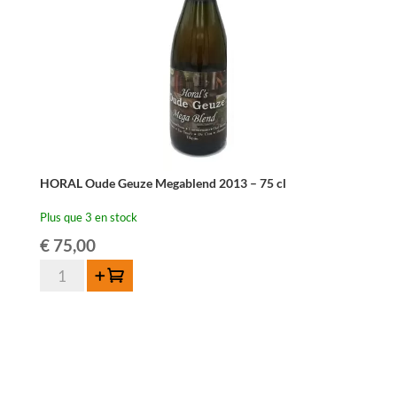
cl
HORAL Oude Geuze Megablend 2013 – 75 cl
Plus que 3 en stock
€
75,00
quantité
Ajouter au panier
de
HORAL
Oude
Geuze
Megablend
2013