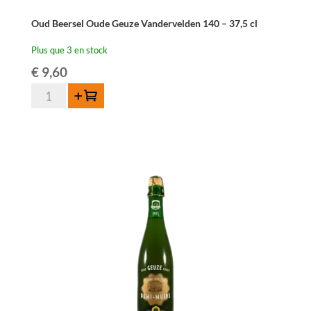
Oud Beersel Oude Geuze Vandervelden 140 – 37,5 cl
Plus que 3 en stock
€
9,60
quantité
Ajouter au panier
de
Oud
Beersel
Oude
Geuze
Vandervelden
140
-
37,5
cl