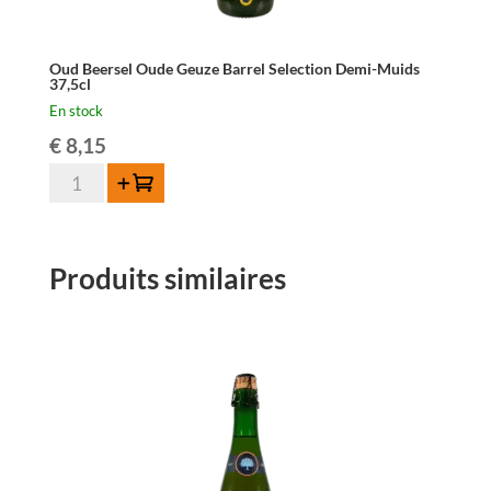
Oud Beersel Oude Geuze Barrel Selection Demi-Muids
37,5cl
En stock
€
8,15
quantité
Ajouter au panier
de
Oud
Beersel
Produits similaires
Oude
Geuze
Barrel
Selection
Demi-
Muids
37,5cl