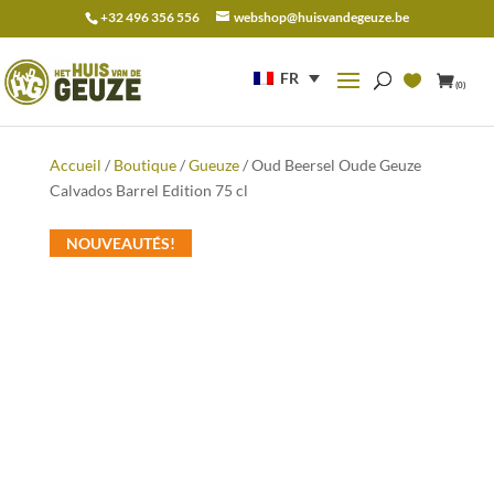
+32 496 356 556
webshop@huisvandegeuze.be
Recherche
pour :
FR
(0)
Accueil
/
Boutique
/
Gueuze
/ Oud Beersel Oude Geuze
Calvados Barrel Edition 75 cl
NOUVEAUTÉS!