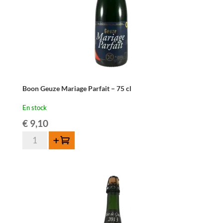
Boon Geuze Mariage Parfait – 75 cl
En stock
€
9,10
quantité
Ajouter au panier
de
Boon
Geuze
Mariage
Parfait
-
75