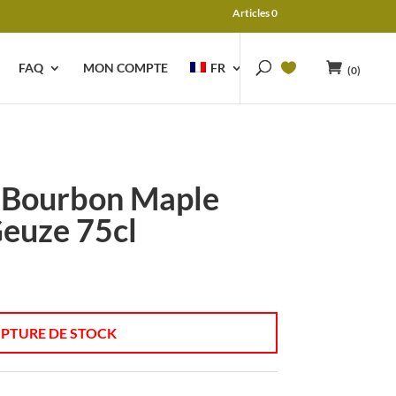
Articles 0
FAQ
MON COMPTE
FR
(0)
g Bourbon Maple
euze 75cl
PTURE DE STOCK