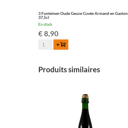
3 Fonteinen Oude Geuze Cuvée Armand en Gaston
37,5cl
En stock
€
8,90
quantité
Ajouter au panier
de
3
Fonteinen
Produits similaires
Oude
Geuze
Cuvée
Armand
en
Gaston
-
37,5cl