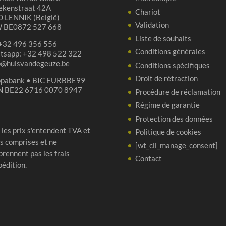
ekenstraat 42A
Chariot
 LENNIK (België)
Validation
 BE0872 527 668
Liste de souhaits
 +32 496 356 556
Conditions générales
tsapp: +32 498 522 322
p@huisvandegeuze.be
Conditions spécifiques
Droit de rétraction
opabank • BIC EURBBE99
N BE22 6716 0070 8947
Procédure de réclamation
Régime de garantie
Protection des données
 les prix s'entendent TVA et
Politique de cookies
s comprises et ne
[wt_cli_manage_consent]
rennent pas les frais
Contact
pédition.