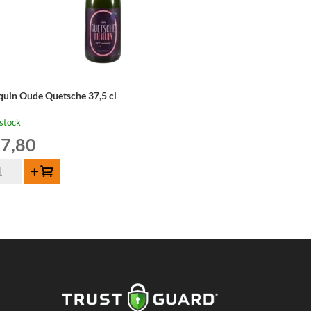
lquin Oude Quetsche 37,5 cl
stock
7,80
ntité
Ajouter au panier
quin
de
etsche
,5