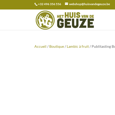
+32 496 356 556
webshop@huisvandegeuze.be
Recherche
pour :
Accueil
/
Boutique
/
Lambic à fruit
/ Publitasting 