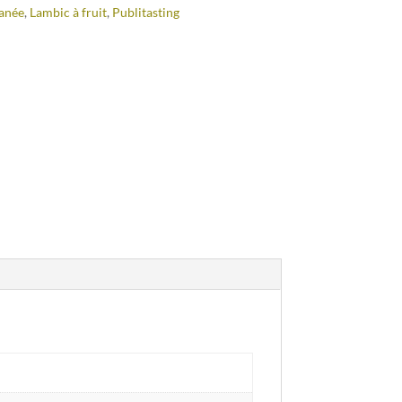
anée
,
Lambic à fruit
,
Publitasting