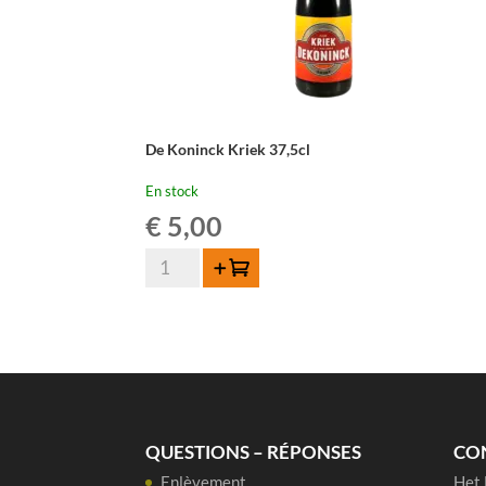
De Koninck Kriek 37,5cl
En stock
€
5,00
quantité
Ajouter au panier
de
De
Koninck
Kriek
37,5cl
QUESTIONS – RÉPONSES
CO
Enlèvement
Het 