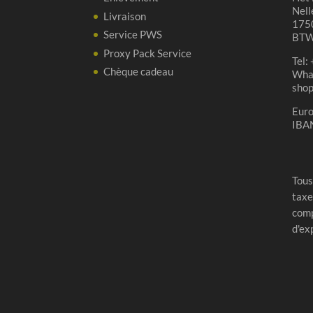
Nell
Livraison
1750
Service PWS
BTW
Proxy Pack Service
Tel:
Chèque cadeau
Wha
sho
Eur
IBA
Tous
taxe
comp
d'ex