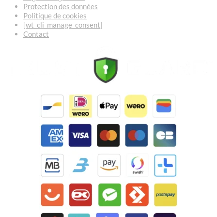
Protection des données
Politique de cookies
[wt_cli_manage_consent]
Contact