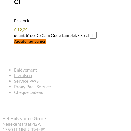
cl
En stock
€
12,25
quantité de De Cam Oude Lambiek - 75 cl
Ajouter au panier
QUESTIONS – RÉPONSES
Enlèvement
Livraison
Service PWS
Proxy Pack Service
Chèque cadeau
CONTACT
Het Huis van de Geuze
Nellekenstraat 42A
1750 LENNIK (België)