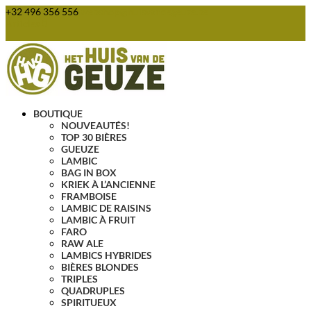
+32 496 356 556
webshop@huisvandegeuze.be
Articles 0
BOUTIQUE
NOUVEAUTÉS!
TOP 30 BIÈRES
GUEUZE
LAMBIC
BAG IN BOX
KRIEK À L’ANCIENNE
FRAMBOISE
LAMBIC DE RAISINS
LAMBIC À FRUIT
FARO
RAW ALE
LAMBICS HYBRIDES
BIÈRES BLONDES
TRIPLES
QUADRUPLES
SPIRITUEUX