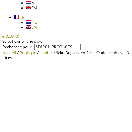
NL
EN
FR
NL
EN
€
0,00
(0)
Sélectionner une page
Recherche pour :
Accueil
/
Boutique
/
Lambic
/ Sako Bogaerden 2 ans Oude Lambiek – 3
litres