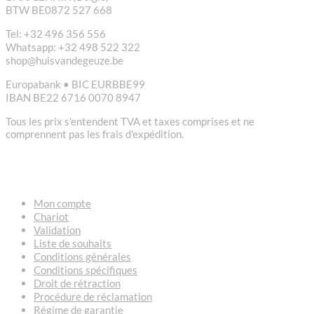
BTW BE0872 527 668
Tel: +32 496 356 556
Whatsapp: +32 498 522 322
shop@huisvandegeuze.be
Europabank • BIC EURBBE99
IBAN BE22 6716 0070 8947
Tous les prix s'entendent TVA et taxes comprises et ne
comprennent pas les frais d'expédition.
LIENS
Mon compte
Chariot
Validation
Liste de souhaits
Conditions générales
Conditions spécifiques
Droit de rétraction
Procédure de réclamation
Régime de garantie