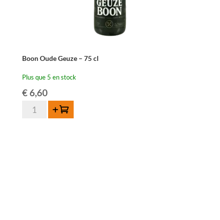
Boon Oude Geuze – 75 cl
Plus que 5 en stock
€
6,60
quantité
Ajouter au panier
de
Boon
Oude
Geuze
-
75
cl