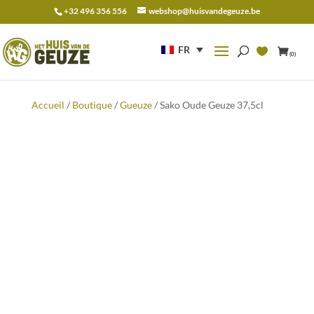
+32 496 356 556
webshop@huisvandegeuze.be
Recherche
pour :
FR
(0)
Accueil
/
Boutique
/
Gueuze
/ Sako Oude Geuze 37,5cl