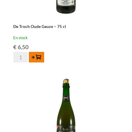
De Troch Oude Geuze – 75 cl
En stock
€
6,50
quantité
Ajouter au panier
de
De
Troch
Oude
Geuze
-
75
cl