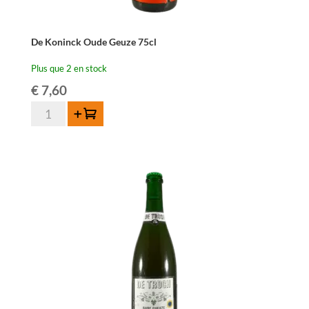
De Koninck Oude Geuze 75cl
Plus que 2 en stock
€
7,60
quantité
Ajouter au panier
de
De
Koninck
Oude
Geuze
75cl