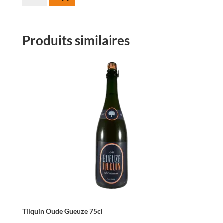
de
3
Fonteinen
Produits similaires
Oude
Geuze
Cuvée
Armand
en
Gaston
-
37,5cl
Tilquin Oude Gueuze 75cl