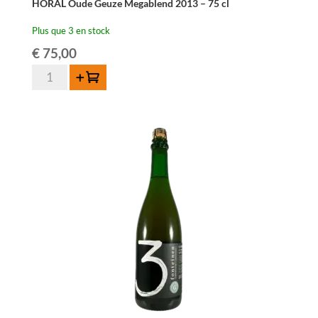
HORAL Oude Geuze Megablend 2013 – 75 cl
Plus que 3 en stock
€
75,00
quantité
Ajouter au panier
de
HORAL
Oude
Geuze
Megablend
2013
-
75
cl