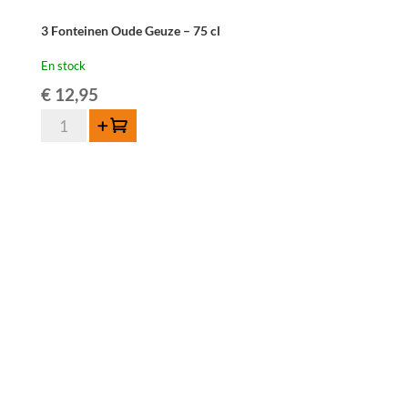
3 Fonteinen Oude Geuze – 75 cl
En stock
€
12,95
quantité
Ajouter au panier
de
3
Fonteinen
Oude
Geuze
-
75
cl