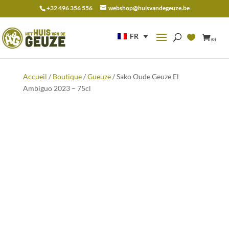
+32 496 356 556
webshop@huisvandegeuze.be
Recherche
pour :
FR
(0)
Accueil
/
Boutique
/
Gueuze
/ Sako Oude Geuze El
Ambiguo 2023 – 75cl